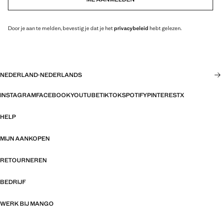
Door je aan te melden, bevestig je dat je het
privacybeleid
hebt gelezen.
NEDERLAND
·
NEDERLANDS
INSTAGRAM
FACEBOOK
YOUTUBE
TIKTOK
SPOTIFY
PINTEREST
X
HELP
MIJN AANKOPEN
RETOURNEREN
BEDRIJF
WERK BIJ MANGO