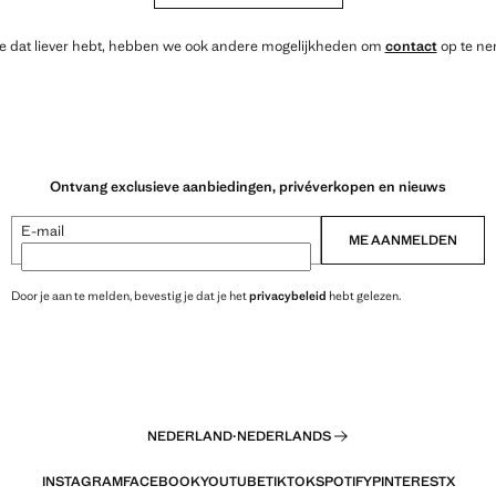
je dat liever hebt, hebben we ook andere mogelijkheden om
contact
op te ne
Ontvang exclusieve aanbiedingen, privéverkopen en nieuws
E-mail
ME AANMELDEN
Door je aan te melden, bevestig je dat je het
privacybeleid
hebt gelezen.
NEDERLAND
·
NEDERLANDS
INSTAGRAM
FACEBOOK
YOUTUBE
TIKTOK
SPOTIFY
PINTEREST
X