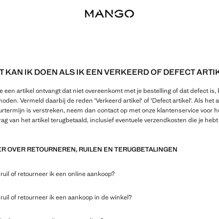
T KAN IK DOEN ALS IK EEN VERKEERD OF DEFECT ART
je een artikel ontvangt dat niet overeenkomt met je bestelling of dat defect is
oden. Vermeld daarbij de reden 'Verkeerd artikel' of 'Defect artikel'. Als het a
urtermijn is verstreken, neem dan contact op met onze klantenservice voor hu
ag van het artikel terugbetaald, inclusief eventuele verzendkosten die je hebt
R OVER RETOURNEREN, RUILEN EN TERUGBETALINGEN
ruil of retourneer ik een online aankoop?
ruil of retourneer ik een aankoop in de winkel?