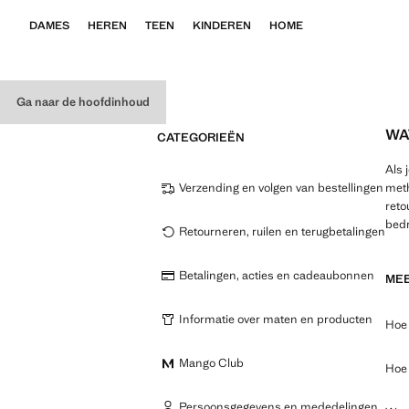
DAMES
HEREN
TEEN
KINDEREN
HOME
Ga naar de hoofdinhoud
WA
CATEGORIEËN
Als 
Verzending en volgen van bestellingen
meth
reto
bedr
Retourneren, ruilen en terugbetalingen
Betalingen, acties en cadeaubonnen
MEE
Informatie over maten en producten
Hoe 
Mango Club
Hoe 
Persoonsgegevens en mededelingen