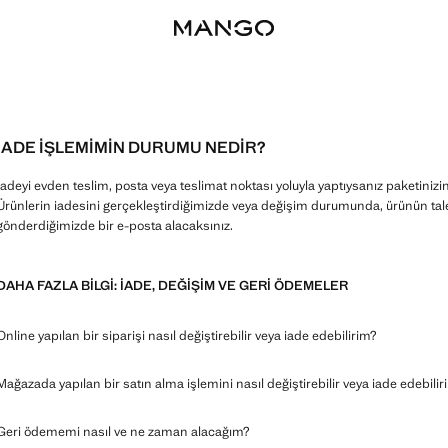
İADE IŞLEMIMIN DURUMU NEDIR?
İadeyi evden teslim, posta veya teslimat noktası yoluyla yaptıysanız paketinizi
Ürünlerin iadesini gerçekleştirdiğimizde veya değişim durumunda, ürünün talep
gönderdiğimizde bir e-posta alacaksınız.
DAHA FAZLA BILGI: İADE, DEĞIŞIM VE GERI ÖDEMELER
Online yapılan bir siparişi nasıl değiştirebilir veya iade edebilirim?
Mağazada yapılan bir satın alma işlemini nasıl değiştirebilir veya iade edebilir
Geri ödememi nasıl ve ne zaman alacağım?