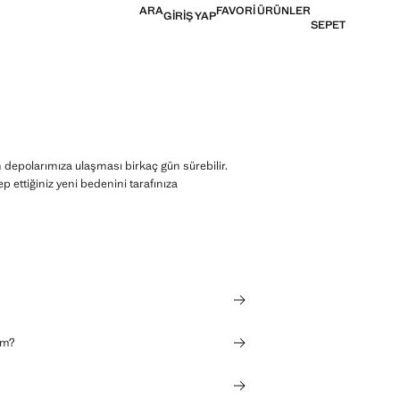
ARA
FAVORI ÜRÜNLER
GIRIŞ YAP
SEPET
n depolarımıza ulaşması birkaç gün sürebilir.
 ettiğiniz yeni bedenini tarafınıza
im?