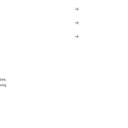
zse,
lmiş