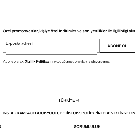
Özel promosyonlar, kişiye özel indirimler ve son yenilikler ile ilgili bilgi alın
E-posta adresi
ABONE OL
Abone olarak,
Gizlilik Politikasını
okuduğunuzu onaylamış oluyorsunuz.
TÜRKIYE
INSTAGRAM
FACEBOOK
YOUTUBE
TIKTOK
SPOTIFY
PINTEREST
X
LINKEDIN
Ş
SORUMLULUK