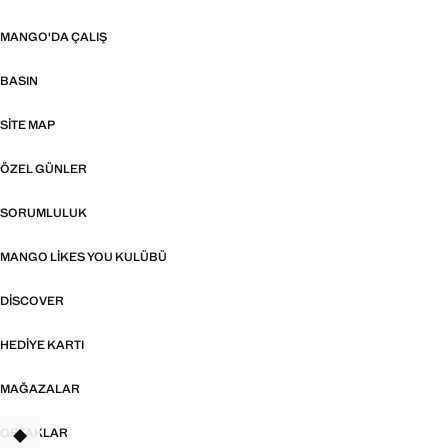
MANGO'DA ÇALIŞ
BASIN
SITE MAP
ÖZEL GÜNLER
SORUMLULUK
MANGO LIKES YOU KULÜBÜ
DISCOVER
HEDIYE KARTI
MAĞAZALAR
ORTAKLAR
TANT