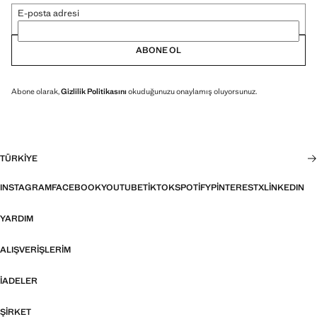
E-posta adresi
ABONE OL
Abone olarak,
Gizlilik Politikasını
okuduğunuzu onaylamış oluyorsunuz.
TÜRKIYE
INSTAGRAM
FACEBOOK
YOUTUBE
TIKTOK
SPOTIFY
PINTEREST
X
LINKEDIN
YARDIM
ALIŞVERIŞLERIM
İADELER
ŞIRKET