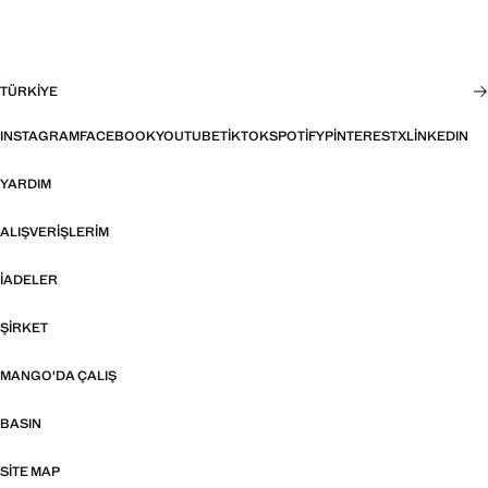
TÜRKIYE
INSTAGRAM
FACEBOOK
YOUTUBE
TIKTOK
SPOTIFY
PINTEREST
X
LINKEDIN
YARDIM
ALIŞVERIŞLERIM
İADELER
ŞIRKET
MANGO'DA ÇALIŞ
BASIN
SITE MAP