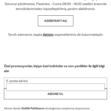
Sorunuz çözülmezse, Pazartesi - Cuma 09:00 - 18:00 saatleri arasında
temsilcilerimizden kişiselleştirilmiş yardım alabilirsiniz.
ASSISTANT'I AÇ
Tercih ederseniz, başka
iletişim
seçeneklerimiz de bulunmaktadır.
Özel promosyonlar, kişiye özel indirimler ve son yenilikler ile ilgili bilgi
alın
E-posta adresi
ABONE OL
Abone olarak,
Gizlilik Politikasını
okuduğunuzu onaylamış oluyorsunuz.