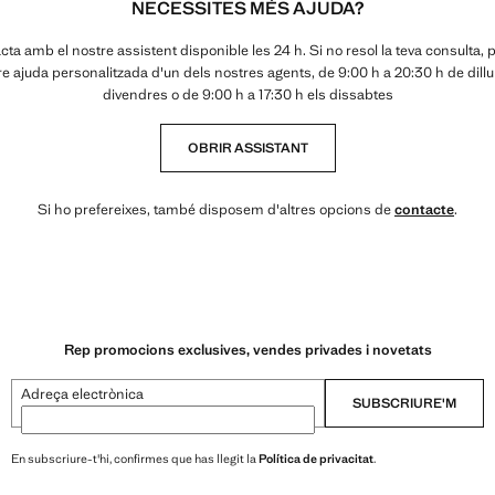
NECESSITES MÉS AJUDA?
ta amb el nostre assistent disponible les 24 h. Si no resol la teva consulta,
e ajuda personalitzada d'un dels nostres agents, de 9:00 h a 20:30 h de dill
divendres o de 9:00 h a 17:30 h els dissabtes
OBRIR ASSISTANT
Si ho prefereixes, també disposem d'altres opcions de
contacte
.
Rep promocions exclusives, vendes privades i novetats
Adreça electrònica
SUBSCRIURE'M
En subscriure-t'hi, confirmes que has llegit la
Política de privacitat
.