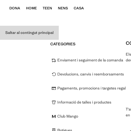
DONA
HOME
TEEN
NENS
CASA
Saltar al contingut principal
C
CATEGORIES
Els
Enviament i seguiment de la comanda
dev
Devolucions, canvis i reemborsaments
Pagaments, promocions i targetes regal
Informació de talles i productes
T'
en
Club Mango
Botigues