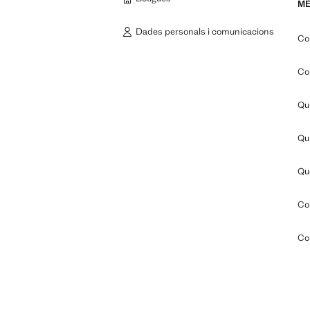
MÉ
Dades personals i comunicacions
Co
Com
Qui
Qu
Què
Com
Com