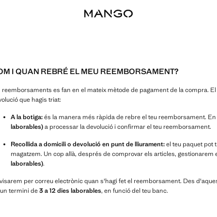
OM I QUAN REBRÉ EL MEU REEMBORSAMENT?
 reemborsaments es fan en el mateix mètode de pagament de la compra. El te
olució que hagis triat:
A la botiga:
és la manera més ràpida de rebre el teu reemborsament. En 
laborables)
a processar la devolució i confirmar el teu reemborsament.
Recollida a domicili o devolució en punt de lliurament:
el teu paquet pot t
magatzem. Un cop allà, després de comprovar els articles, gestionare
laborables)
.
avisarem per correu electrònic quan s'hagi fet el reemborsament. Des d'aque
 un termini de
3 a 12 dies laborables
, en funció del teu banc.