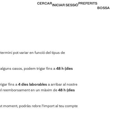
CERCAR
PREFERITS
INICIAR SESSIÓ
BOSSA
rmini pot variar en funció del tipus de
alguns casos, podem trigar fins a
48 h (dies
rigar fins a
4
dies laborables
a arribar al nostre
m el reemborsament en un màxim de
48 h (dies
st moment, podràs rebre l'import al teu compte