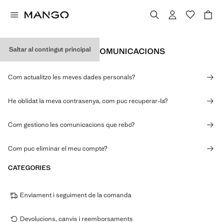
Saltar al contingut principal
DADES PERSONALS I COMUNICACIONS
Com actualitzo les meves dades personals?
He oblidat la meva contrasenya, com puc recuperar-la?
Com gestiono les comunicacions que rebo?
Com puc eliminar el meu compte?
CATEGORIES
Enviament i seguiment de la comanda
Devolucions, canvis i reemborsaments