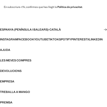
En subscriure-t'hi, confirmes que has llegit la
Política de privacitat
.
ESPANYA (PENÍNSULA I BALEARS)
·
CATALÀ
INSTAGRAM
FACEBOOK
YOUTUBE
TIKTOK
SPOTIFY
PINTEREST
X
LINKEDIN
AJUDA
LES MEVES COMPRES
DEVOLUCIONS
EMPRESA
TREBALLA A MANGO
PREMSA