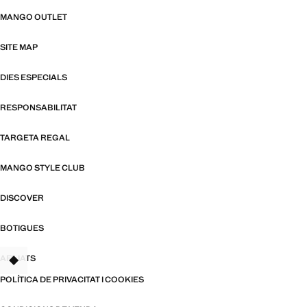
MANGO OUTLET
SITE MAP
DIES ESPECIALS
RESPONSABILITAT
TARGETA REGAL
MANGO STYLE CLUB
DISCOVER
BOTIGUES
AFILIATS
TANT
POLÍTICA DE PRIVACITAT I COOKIES