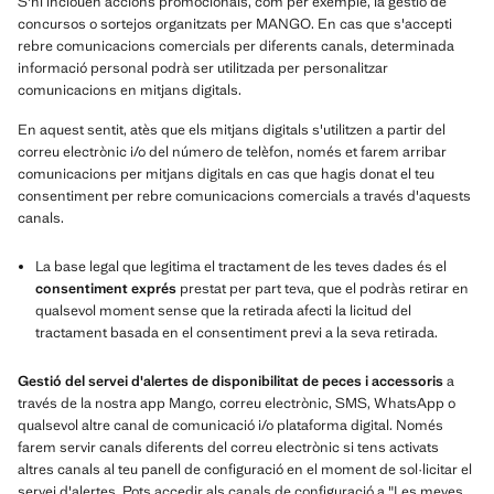
S'hi inclouen accions promocionals, com per exemple, la gestió de
concursos o sortejos organitzats per MANGO. En cas que s'accepti
rebre comunicacions comercials per diferents canals, determinada
informació personal podrà ser utilitzada per personalitzar
comunicacions en mitjans digitals.
En aquest sentit, atès que els mitjans digitals s'utilitzen a partir del
correu electrònic i/o del número de telèfon, només et farem arribar
comunicacions per mitjans digitals en cas que hagis donat el teu
consentiment per rebre comunicacions comercials a través d'aquests
canals.
La base legal que legitima el tractament de les teves dades és el
consentiment exprés
prestat per part teva, que el podràs retirar en
qualsevol moment sense que la retirada afecti la licitud del
tractament basada en el consentiment previ a la seva retirada.
Gestió del servei d'alertes de disponibilitat de peces i accessoris
a
través de la nostra app Mango, correu electrònic, SMS, WhatsApp o
qualsevol altre canal de comunicació i/o plataforma digital. Només
farem servir canals diferents del correu electrònic si tens activats
altres canals al teu panell de configuració en el moment de sol·licitar el
servei d'alertes. Pots accedir als canals de configuració a "Les meves