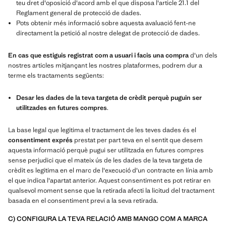
teu dret d'oposició d'acord amb el que disposa l'article 21.1 del
Reglament general de protecció de dades.
Pots obtenir més informació sobre aquesta avaluació fent-ne
directament la petició al nostre delegat de protecció de dades.
En cas que estiguis registrat com a usuari i facis una compra
d'un dels
nostres articles mitjançant les nostres plataformes, podrem dur a
terme els tractaments següents:
Desar les dades de la teva targeta de crèdit perquè puguin ser
utilitzades en futures compres
.
La base legal que legitima el tractament de les teves dades és el
consentiment exprés
prestat per part teva en el sentit que desem
aquesta informació perquè pugui ser utilitzada en futures compres
sense perjudici que el mateix ús de les dades de la teva targeta de
crèdit es legitima en el marc de l'execució d'un contracte en línia amb
el que indica l'apartat anterior. Aquest consentiment es pot retirar en
qualsevol moment sense que la retirada afecti la licitud del tractament
basada en el consentiment previ a la seva retirada.
C) CONFIGURA LA TEVA RELACIÓ AMB MANGO COM A MARCA