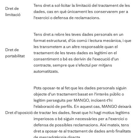
Tens dret a sol·licitar la limitació del tractament de les
Dret de
dades, cas en què únicament les conservarem per a
limitació
l'exercici o defensa de reclamacions.
Tens dret a rebre les teves dades personals en un
format estructurat, d'ús comú i lectura mecànica, i que
les transmetem a un altre responsable quan el
Dret de
tractament de les teves dades es legitimi en el
portabilitat
consentiment o bé es derivin de l'execució d'un
contracte, sempre que s'efectuï per mitjans
automatitzats.
Pots oposar-te al fet que les dades personals siguin
objecte d'un tractament basat en l'interès públic o
legítim perseguits per MANGO, incloent-t'hi
l'elaboració de perfils. En aquest cas, MANGO deixarà
Dret d'oposició
de tractar les dades, llevat que hi hagi motius legítims
imperiosos o bé siguin necessàries per a l'exercici o
defensa de possibles reclamacions. Així mateix, tens
dret a oposar-te al tractament de dades amb finalitats
de mercadotècnia directa.