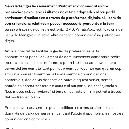
Newsletter: gestió i enviament d'informació comercial sobre
promocions exclusives i últimes novetats adaptades al teu perfil,
enviament d'audiències a través de plataformes digitals, així com de
comunicacions relatives a peces i accessoris pendents a la teva
bossa
a través de correu electrònic, SMS, WhatsApp, notificacions de
l'app de Mango o qualsevol altre canal de comunicació i/o plataforma
digital.
Amb la finalitat de facilitar la gestió de preferències, el teu
consentiment per a l'enviament de comunicacions comercials podrà
modular els canals de preferència per rebre la nostra newsletter a
través del teu compte, tant per l'app com pel web. En cas que, un cop
atorgat el consentiment per a l'enviament de comunicacions
comercials, decideixis donar-te de baixa d'aquest servei, només
hauràs de desmarcar tots els canals al teu panell de configuració a
"Les meves subscripcions", si tens un compte en línia activat a través
del nostre web o app.
En qualsevol cas, sempre pots modificar les teves preferències o
donar-te de baixa del servei mitjançant l'opció disponible a les nostres
comunicacions comercials.