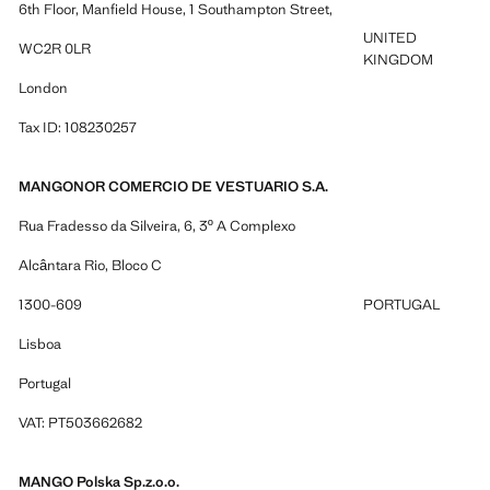
6th Floor, Manfield House, 1 Southampton Street,
UNITED
WC2R 0LR
KINGDOM
London
Tax ID: 108230257
MANGONOR COMERCIO DE VESTUARIO S.A.
Rua Fradesso da Silveira, 6, 3º A Complexo
Alcântara Rio, Bloco C
1300-609
PORTUGAL
Lisboa
Portugal
VAT: PT503662682
MANGO Polska Sp.z.o.o.