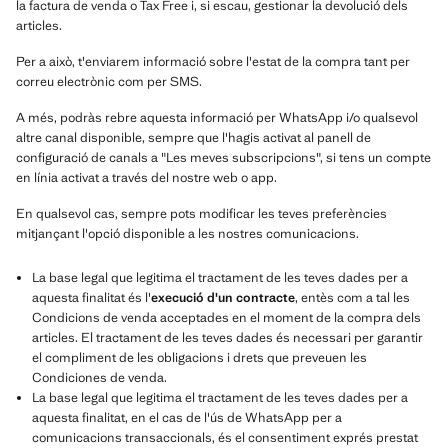
la factura de venda o Tax Free i, si escau, gestionar la devolució dels
articles.
Per a això, t'enviarem informació sobre l'estat de la compra tant per
correu electrònic com per SMS.
A més, podràs rebre aquesta informació per WhatsApp i/o qualsevol
altre canal disponible, sempre que l'hagis activat al panell de
configuració de canals a "Les meves subscripcions", si tens un compte
en línia activat a través del nostre web o app.
En qualsevol cas, sempre pots modificar les teves preferències
mitjançant l'opció disponible a les nostres comunicacions.
La base legal que legitima el tractament de les teves dades per a
aquesta finalitat és l'
execució d'un contracte
, entès com a tal les
Condicions de venda acceptades en el moment de la compra dels
articles. El tractament de les teves dades és necessari per garantir
el compliment de les obligacions i drets que preveuen les
Condiciones de venda.
La base legal que legitima el tractament de les teves dades per a
aquesta finalitat, en el cas de l'ús de WhatsApp per a
comunicacions transaccionals, és el consentiment exprés prestat