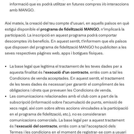
informació que es podrà utilitzar en futures compres i/o interaccions
amb MANGO.
Així mateix, la creació del teu compte d'usuari, en aquells països en què
estigui disponible el
programa de fidelització MANGO
, n'implicarà la
participació. La inscripció en aquest programa podrà comportar
descomptes i/o beneficis. En aquest sentit, t'informem que els països
que disposen del programa de fidelització MANGO ho publiciten a les
seves respectives pàgines web, apps i botigues físiques.
La base legal que legitima el tractament de les teves dades per a
aquesta finalitat és l'
execució d'un contracte
, entès com a tal les
Condicions de venda acceptades. En aquest sentit, el tractament
de les teves dades és necessari per garantir el compliment de les
obligacions i drets que preveuen les Condicions de venda.
Les comunicacions relacionades amb el club com a part de la
subscripció (informació sobre l'acumulació de punts, emissió de
xecs regal, així com sobre altres accions vinculades a la participació
en el programa de fidelització, etc.), no es consideraran
comunicacions comercials. La base legal per a aquest tractament
és l'
execució del contracte
, entès com a tal l'acceptació dels
Termes i les condicions en el moment de registrar-se com a usuari