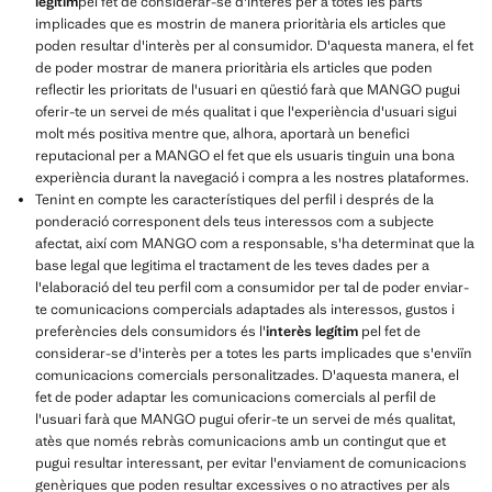
legítim
pel fet de considerar-se d'interès per a totes les parts
implicades que es mostrin de manera prioritària els articles que
poden resultar d'interès per al consumidor. D'aquesta manera, el fet
de poder mostrar de manera prioritària els articles que poden
reflectir les prioritats de l'usuari en qüestió farà que MANGO pugui
oferir-te un servei de més qualitat i que l'experiència d'usuari sigui
molt més positiva mentre que, alhora, aportarà un benefici
reputacional per a MANGO el fet que els usuaris tinguin una bona
experiència durant la navegació i compra a les nostres plataformes.
Tenint en compte les característiques del perfil i després de la
ponderació corresponent dels teus interessos com a subjecte
afectat, així com MANGO com a responsable, s'ha determinat que la
base legal que legitima el tractament de les teves dades per a
l'elaboració del teu perfil com a consumidor per tal de poder enviar-
te comunicacions compercials adaptades als interessos, gustos i
preferències dels consumidors és l'
interès legítim
pel fet de
considerar-se d'interès per a totes les parts implicades que s'enviïn
comunicacions comercials personalitzades. D'aquesta manera, el
fet de poder adaptar les comunicacions comercials al perfil de
l'usuari farà que MANGO pugui oferir-te un servei de més qualitat,
atès que només rebràs comunicacions amb un contingut que et
pugui resultar interessant, per evitar l'enviament de comunicacions
genèriques que poden resultar excessives o no atractives per als