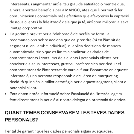
interessats, i augmentar així el teu grau de satisfacció mentre que,
alhora, aportarà beneficis per a MANGO, atès que li permetrà fer
comunicacions comercials més efectives que afavoreixin la captació
de nous clients i la fidelització dels que ja té, així com millorar la seva
imatge corporativa.
L'algoritme previst per a l'elaboració de perfils no formula
recomanacions sobre accions que cal prendre (ni en l'àmbit de
segment ni en l'àmbit individual), ni aplica decisions de manera
automatitzada, sinó que es limita a analitzar les dades de
comportaments i consums dels clients i potencials clients per
conèixer els seus interessos, gustos i preferències per deduir el
comportament de l'interessat de cara al futur. Basant-se en aquesta
informació, una persona responsable de l'àrea de màrqueting
decidirà quina és la millor estratègia per a aquest segment, client o
potencial client.
Pots obtenir més informació sobre l'avaluació de l'interès legítim
fent directament la petició al nostre delegat de protecció de dades.
QUANT TEMPS CONSERVAREM LES TEVES DADES
PERSONALS?
Per tal de garantir que les dades personals siguin adequades,