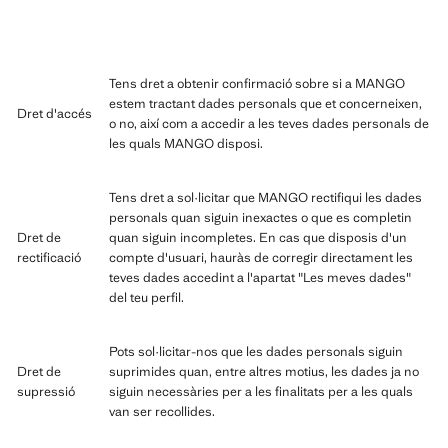
Tens dret a obtenir confirmació sobre si a MANGO
estem tractant dades personals que et concerneixen,
Dret d'accés
o no, així com a accedir a les teves dades personals de
les quals MANGO disposi.
Tens dret a sol·licitar que MANGO rectifiqui les dades
personals quan siguin inexactes o que es completin
Dret de
quan siguin incompletes. En cas que disposis d'un
rectificació
compte d'usuari, hauràs de corregir directament les
teves dades accedint a l'apartat "Les meves dades"
del teu perfil.
Pots sol·licitar-nos que les dades personals siguin
Dret de
suprimides quan, entre altres motius, les dades ja no
supressió
siguin necessàries per a les finalitats per a les quals
van ser recollides.