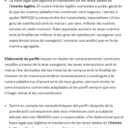
La base legal que legitima el tractament de les teves dades és
l'
interès legítim.
El nostre interès legítim consisteix a poder garantir-
te que les nostres plataformes continuen sent segures, i també a
ajudar MANGO a comprendre les necessitats, expectatives i el teu
grau de satisfacció amb la marca i, per tant, millorar els nostres
serveis en cada moment. Totes aquestes accions es duen a terme
amb la finalitat de millorar el teu grau de satisfacció i assegurar una
experiència única de navegació i compra; una anàlisi que es fa de
manera agregada.
Elaboració de perfils
basats en dades de comportaments i consums
recollits a través de la teva navegació, les teves interaccions amb la
marca i les derivades del teu historial de compra amb la finalitat de
mostrar-te de manera prioritària recomanacions o continguts a la
nostra plataforma, d'acord amb els teus gustos, així com enviar-te
comunicacions comercials adaptades al teu perfil sempre que ens
n'hagis donat el teu consentiment.
Tenint en compte les característiques del perfil i després de la
ponderació corresponent dels teus interessos com a subjecte
afectat, així com MANGO com a responsable, s'ha determinat que la
base legal que legitima el tractament de les teves dades és l'
interès