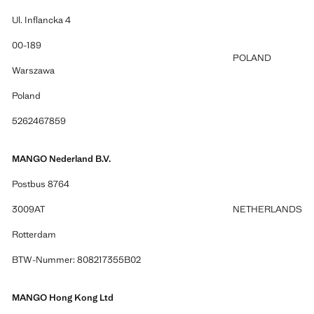
Ul. Inflancka 4
00-189
POLAND
Warszawa
Poland
5262467859
MANGO Nederland B.V.
Postbus 8764
3009AT
NETHERLANDS
Rotterdam
BTW-Nummer: 808217355B02
MANGO Hong Kong Ltd