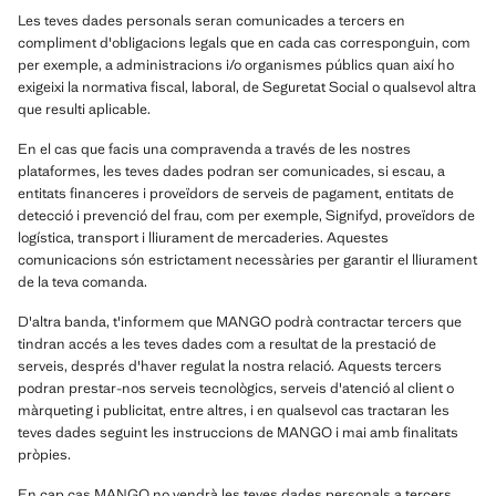
Les teves dades personals seran comunicades a tercers en
compliment d'obligacions legals que en cada cas corresponguin, com
per exemple, a administracions i/o organismes públics quan així ho
exigeixi la normativa fiscal, laboral, de Seguretat Social o qualsevol altra
que resulti aplicable.
En el cas que facis una compravenda a través de les nostres
plataformes, les teves dades podran ser comunicades, si escau, a
entitats financeres i proveïdors de serveis de pagament, entitats de
detecció i prevenció del frau, com per exemple, Signifyd, proveïdors de
logística, transport i lliurament de mercaderies. Aquestes
comunicacions són estrictament necessàries per garantir el lliurament
de la teva comanda.
D'altra banda, t'informem que MANGO podrà contractar tercers que
tindran accés a les teves dades com a resultat de la prestació de
serveis, després d'haver regulat la nostra relació. Aquests tercers
podran prestar-nos serveis tecnològics, serveis d'atenció al client o
màrqueting i publicitat, entre altres, i en qualsevol cas tractaran les
teves dades seguint les instruccions de MANGO i mai amb finalitats
pròpies.
En cap cas MANGO no vendrà les teves dades personals a tercers.