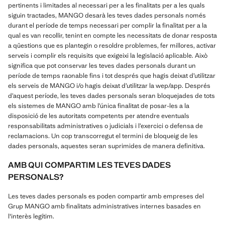
pertinents i limitades al necessari per a les finalitats per a les quals
siguin tractades, MANGO desarà les teves dades personals només
durant el període de temps necessari per complir la finalitat per a la
qual es van recollir, tenint en compte les necessitats de donar resposta
a qüestions que es plantegin o resoldre problemes, fer millores, activar
serveis i complir els requisits que exigeixi la legislació aplicable. Això
significa que pot conservar les teves dades personals durant un
període de temps raonable fins i tot després que hagis deixat d’utilitzar
els serveis de MANGO i/o hagis deixat d’utilitzar la wep/app. Després
d’aquest període, les teves dades personals seran bloquejades de tots
els sistemes de MANGO amb l’única finalitat de posar-les a la
disposició de les autoritats competents per atendre eventuals
responsabilitats administratives o judicials i l’exercici o defensa de
reclamacions. Un cop transcorregut el termini de bloqueig de les
dades personals, aquestes seran suprimides de manera definitiva.
AMB QUI COMPARTIM LES TEVES DADES
PERSONALS?
Les teves dades personals es poden compartir amb empreses del
Grup MANGO amb finalitats administratives internes basades en
l'interès legítim.