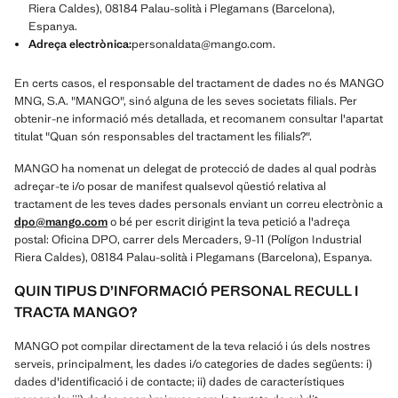
Riera Caldes), 08184 Palau-solità i Plegamans (Barcelona),
Espanya.
Adreça electrònica:
personaldata@mango.com.
En certs casos, el responsable del tractament de dades no és MANGO
MNG, S.A. "MANGO", sinó alguna de les seves societats filials. Per
obtenir-ne informació més detallada, et recomanem consultar l'apartat
titulat "Quan són responsables del tractament les filials?".
MANGO ha nomenat un delegat de protecció de dades al qual podràs
adreçar-te i/o posar de manifest qualsevol qüestió relativa al
tractament de les teves dades personals enviant un correu electrònic a
dpo@mango.com
o bé per escrit dirigint la teva petició a l'adreça
postal: Oficina DPO, carrer dels Mercaders, 9-11 (Polígon Industrial
Riera Caldes), 08184 Palau-solità i Plegamans (Barcelona), Espanya.
QUIN TIPUS D’INFORMACIÓ PERSONAL RECULL I
TRACTA MANGO?
MANGO pot compilar directament de la teva relació i ús dels nostres
serveis, principalment, les dades i/o categories de dades següents: i)
dades d'identificació i de contacte; ii) dades de característiques