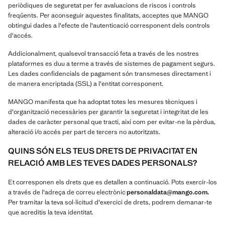
periòdiques de seguretat per fer avaluacions de riscos i controls
freqüents. Per aconseguir aquestes finalitats, acceptes que MANGO
obtingui dades a l'efecte de l'autenticació corresponent dels controls
d'accés.
Addicionalment, qualsevol transacció feta a través de les nostres
plataformes es duu a terme a través de sistemes de pagament segurs.
Les dades confidencials de pagament són transmeses directament i
de manera encriptada (SSL) a l'entitat corresponent.
MANGO manifesta que ha adoptat totes les mesures tècniques i
d'organització necessàries per garantir la seguretat i integritat de les
dades de caràcter personal que tracti, així com per evitar-ne la pèrdua,
alteració i/o accés per part de tercers no autoritzats.
QUINS SÓN ELS TEUS DRETS DE PRIVACITAT EN
RELACIÓ AMB LES TEVES DADES PERSONALS?
Et corresponen els drets que es detallen a continuació. Pots exercir-los
a través de l'adreça de correu electrònic
personaldata@mango.com.
Per tramitar la teva sol·licitud d'exercici de drets, podrem demanar-te
que acreditis la teva identitat.