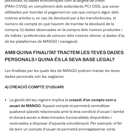
personals; iii) dades econòmiques com la targeta de crèdit
(PAN+CVV2), en compliment dels estàndards PCI DSS, que seran
utilitzades per tramitar el pagament en cas que compris algun dels
nostres articles o, en cas de devolució per a les transferències, el
número de compte en què haurem de tramitar la devolució de la
compra; iv) dades observades en la compra dels nostres productes i
els hàbits i preferències de consum dels nostres clients; v) dades d’ús
de les plataformes de MANGO i navegació.
AMB QUINA FINALITAT TRACTEM LES TEVES DADES
PERSONALS I QUINA ÉS LA SEVA BASE LEGAL?
Les finalitats per les quals des de MANGO podrem tractar les teves
dades personals són les següents:
A) CREACIÓ COMPTE D'USUARI
La gestió del teu registre implica la
creació d'un compte com a
usuari de MANGO
. Aquest compte et permetrà centralitzar
qualsevol qüestió relacionada amb la teva condició d'usuari i també
et donarà accés a determinades funcionalitats disponibles i
reservades a disposar d'aquesta consideració. Per exemple, el fet
de tenir un compte d'usuari et permetrà emmagatzemar certa