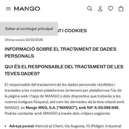
Saltar al contingut principal
POLÍTICA DE PRIVACITAT I COOKIES
Última revisió:
20/02/2026
INFORMACIÓ SOBRE EL TRACTAMENT DE DADES
PERSONALS
QUI ÉS EL RESPONSABLE DEL TRACTAMENT DE LES
TEVES DADES?
El responsable del tractament de les dades personals recollides i
tractades a les nostres plataformes (entenent per plataformes l'ús de
la pàgina web i l'app de MANGO o dels dispositius que trobaràs a les
nostres botigues físiques), així com les derivades de la teva relació amb
MANGO, és
Mango MNG, S.A. (“MANGO”), amb NIF A-59.088.948.
Podràs contactar amb MANGO a través dels mitjans següents:
Adreça postal:
Atenció al Client, Via Augusta, 10 (Polígon Industrial