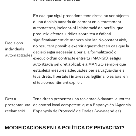
En cas que sigui procedent, tens dret a no ser objecte
d'una decisió basada únicament en el tractament
automatitzat, incloent-hi l'elaboració de perfils, que
produeixi efectes jurídics sobre teu o t'afecti
significativament de manera similar. No obstant això,
Decisions
no resultarà possible exercir aquest dret en cas que la
individuals
decisió sigui necessària per a la formalització o
automatitzades
execució d'un contracte entre tu i MANGO; estigui
autoritzada pel dret aplicable a MANGO sempre que
estableixi mesures adequades per salvaguardar els
teus drets, llibertats i interessos legítims; o es basi en
el teu consentiment explícit
Dret a
Tens dret a presentar una reclamació davant l'autoritat
presentar una
de control local competent, que a Espanya és l'Agència
reclamació
Espanyola de Protecció de Dades (www.aepd.es).
MODIFICACIONS EN LA POLÍTICA DE PRIVACITAT?