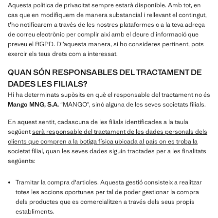
Aquesta política de privacitat sempre estarà disponible. Amb tot, en
cas que en modifiquem de manera substancial i rellevant el contingut,
t'ho notificarem a través de les nostres plataformes o a la teva adreça
de correu electrònic per complir així amb el deure d'informació que
preveu el RGPD. D'’aquesta manera, si ho consideres pertinent, pots
exercir els teus drets com a interessat.
QUAN SÓN RESPONSABLES DEL TRACTAMENT DE
DADES LES FILIALS?
Hi ha determinats supòsits en què el responsable del tractament no és
Mango MNG, S.A.
“MANGO”, sinó alguna de les seves societats filials.
En aquest sentit, cadascuna de les filials identificades a la taula
següent
serà responsable del tractament de les dades personals dels
clients que compren a la botiga física ubicada al país on es troba la
societat filial
, quan les seves dades siguin tractades per a les finalitats
següents:
Tramitar la compra d'articles. Aquesta gestió consisteix a realitzar
totes les accions oportunes per tal de poder gestionar la compra
dels productes que es comercialitzen a través dels seus propis
establiments.