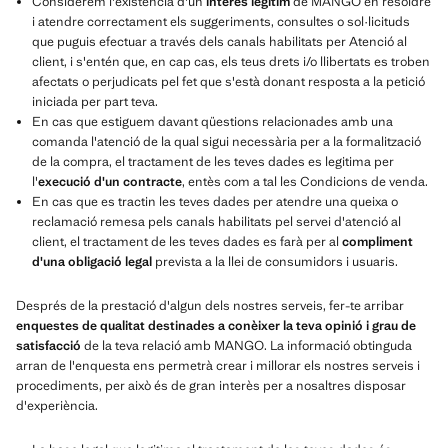
Considerem l'existència d'un
interès legítim
de MANGO en resoldre
i atendre correctament els suggeriments, consultes o sol·licituds
que puguis efectuar a través dels canals habilitats per Atenció al
client, i s'entén que, en cap cas, els teus drets i/o llibertats es troben
afectats o perjudicats pel fet que s'està donant resposta a la petició
iniciada per part teva.
En cas que estiguem davant qüestions relacionades amb una
comanda l'atenció de la qual sigui necessària per a la formalització
de la compra, el tractament de les teves dades es legitima per
l'
execució d'un contracte
, entès com a tal les Condicions de venda.
En cas que es tractin les teves dades per atendre una queixa o
reclamació remesa pels canals habilitats pel servei d'atenció al
client, el tractament de les teves dades es farà per al
compliment
d'una obligació legal
prevista a la llei de consumidors i usuaris.
Després de la prestació d'algun dels nostres serveis, fer-te arribar
enquestes de qualitat destinades a conèixer la teva opinió i grau de
satisfacció
de la teva relació amb MANGO. La informació obtinguda
arran de l'enquesta ens permetrà crear i millorar els nostres serveis i
procediments, per això és de gran interès per a nosaltres disposar
d'experiència.