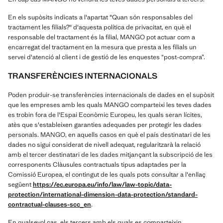
En els supòsits indicats a l'apartat "Quan són responsables del
tractament les filials?" d'aquesta política de privacitat, en què el
responsable del tractament és la filial, MANGO pot actuar com a
encarregat del tractament en la mesura que presta a les filials un
servei d'atenció al client i de gestió de les enquestes “post-compra”.
TRANSFERÈNCIES INTERNACIONALS
Poden produir-se transferències internacionals de dades en el supòsit
que les empreses amb les quals MANGO comparteixi les teves dades
es trobin fora de l'Espai Econòmic Europeu, les quals seran lícites,
atès que s'estableixen garanties adequades per protegir les dades
personals. MANGO, en aquells casos en què el país destinatari de les
dades no sigui considerat de nivell adequat, regularitzarà la relació
amb el tercer destinatari de les dades mitjançant la subscripció de les
corresponents Clàusules contractuals tipus adaptades per la
Comissió Europea, el contingut de les quals pots consultar a l'enllaç
següent
https://ec.europa.eu/info/law/law-topic/data-
protection/international-dimension-data-protection/standard-
contractual-clauses-scc_en
.
En qualsevol cas, els tercers amb els quals es comparteixin