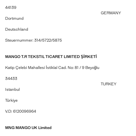
44139
GERMANY
Dortmund
Deutschland
Steuernummer: 314/5722/5875
MANGO T.R TEKSTIL TICARET LIMITED ŞİRKETİ
Katip Çelebi Mahallesi İstiklal Cad. No: 81 / 9 Beyoğlu
34433
TURKEY
Istanbul
Türkiye
V.D: 6120096964
MNG MANGO UK Limited