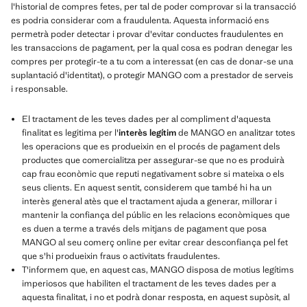
l'historial de compres fetes, per tal de poder comprovar si la transacció
es podria considerar com a fraudulenta. Aquesta informació ens
permetrà poder detectar i provar d'evitar conductes fraudulentes en
les transaccions de pagament, per la qual cosa es podran denegar les
compres per protegir-te a tu com a interessat (en cas de donar-se una
suplantació d'identitat), o protegir MANGO com a prestador de serveis
i responsable.
El tractament de les teves dades per al compliment d'aquesta
finalitat es legitima per l'
interès legítim
de MANGO en analitzar totes
les operacions que es produeixin en el procés de pagament dels
productes que comercialitza per assegurar-se que no es produirà
cap frau econòmic que reputi negativament sobre si mateixa o els
seus clients. En aquest sentit, considerem que també hi ha un
interès general atès que el tractament ajuda a generar, millorar i
mantenir la confiança del públic en les relacions econòmiques que
es duen a terme a través dels mitjans de pagament que posa
MANGO al seu comerç online per evitar crear desconfiança pel fet
que s'hi produeixin fraus o activitats fraudulentes.
T'informem que, en aquest cas, MANGO disposa de motius legítims
imperiosos que habiliten el tractament de les teves dades per a
aquesta finalitat, i no et podrà donar resposta, en aquest supòsit, al