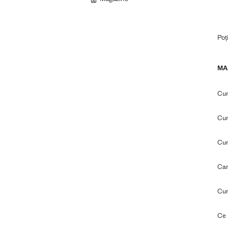
Poț
MA
Cum
Cum
Cum
Car
Cum
Ce 