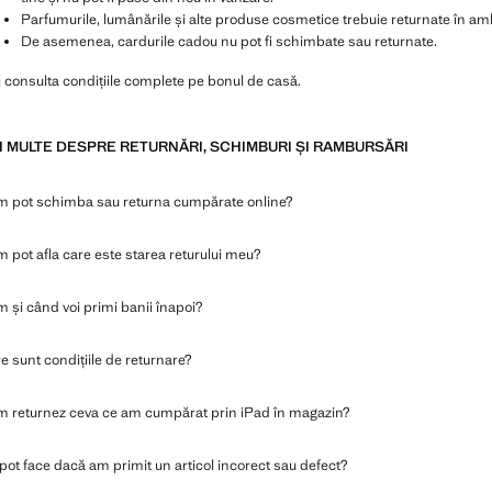
Parfumurile, lumânările și alte produse cosmetice trebuie returnate în ambal
De asemenea, cardurile cadou nu pot fi schimbate sau returnate.
i consulta condițiile complete pe bonul de casă.
I MULTE DESPRE RETURNĂRI, SCHIMBURI ȘI RAMBURSĂRI
 pot schimba sau returna cumpărate online?
 pot afla care este starea returului meu?
 și când voi primi banii înapoi?
e sunt condițiile de returnare?
 returnez ceva ce am cumpărat prin iPad în magazin?
pot face dacă am primit un articol incorect sau defect?