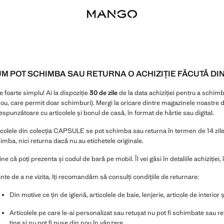
M POT SCHIMBA SAU RETURNA O ACHIZIȚIE FĂCUTĂ DI
e foarte simplu! Ai la dispoziție
30 de zile
de la data achiziției pentru a schimb
ou, care permit doar schimburi). Mergi la oricare dintre magazinele noastre di
espunzătoare cu articolele și bonul de casă, în format de hârtie sau digital.
icolele din colecția CAPSULE se pot schimba sau returna în termen de 14 zile d
imba, nici returna dacă nu au etichetele originale.
ine că poți prezenta și codul de bară pe mobil. Îl vei găsi în detaliile achiziției,
inte de a ne vizita, îți recomandăm să consulți condițiile de returnare:
Din motive ce țin de igienă, articolele de baie, lenjerie, articole de interio
Articolele pe care le-ai personalizat sau retușat nu pot fi schimbate sau r
tine și nu pot fi puse din nou în vânzare.