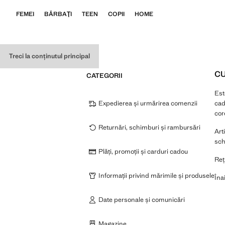
FEMEI
BĂRBAŢI
TEEN
COPII
HOME
Treci la conținutul principal
CU
CATEGORII
Est
Expedierea și urmărirea comenzii
cad
cor
Returnări, schimburi și rambursări
Art
sch
Plăți, promoții și carduri cadou
Reț
Informații privind mărimile și produsele
Îna
Date personale și comunicări
Magazine