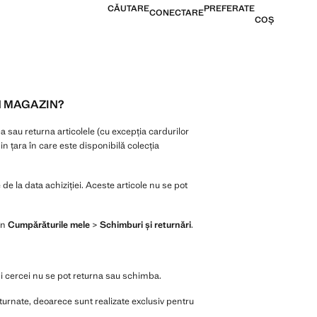
CĂUTARE
PREFERATE
CONECTARE
COȘ
N MAGAZIN?
a sau returna articolele (cu excepția cardurilor
n țara în care este disponibilă colecția
e la data achiziției. Aceste articole nu se pot
 în
Cumpărăturile mele
>
Schimburi și returnări
.
r și cercei nu se pot returna sau schimba.
eturnate, deoarece sunt realizate exclusiv pentru