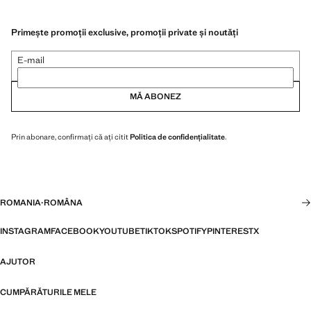
Primește promoții exclusive, promoții private și noutăți
E-mail
MĂ ABONEZ
Prin abonare, confirmați că ați citit
Politica de confidențialitate
.
ROMANIA
·
ROMÂNA
INSTAGRAM
FACEBOOK
YOUTUBE
TIKTOK
SPOTIFY
PINTEREST
X
AJUTOR
CUMPĂRĂTURILE MELE