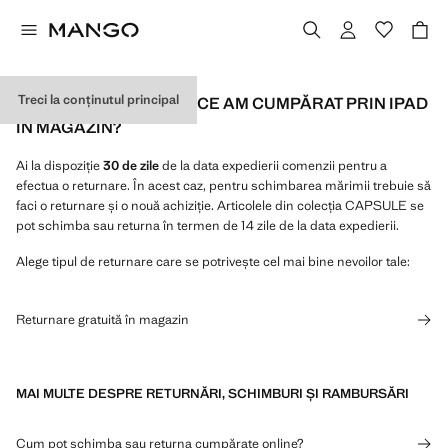
Treci la conținutul principal
CUM RETURNEZ CEVA CE AM CUMPĂRAT PRIN IPAD
ÎN MAGAZIN?
Ai la dispoziție
30 de zile
de la data expedierii comenzii pentru a
efectua o returnare. În acest caz, pentru schimbarea mărimii trebuie să
faci o returnare și o nouă achiziție. Articolele din colecția CAPSULE se
pot schimba sau returna în termen de 14 zile de la data expedierii.
Alege tipul de returnare care se potrivește cel mai bine nevoilor tale:
Returnare gratuită în magazin
MAI MULTE DESPRE RETURNĂRI, SCHIMBURI ȘI RAMBURSĂRI
Cum pot schimba sau returna cumpărate online?