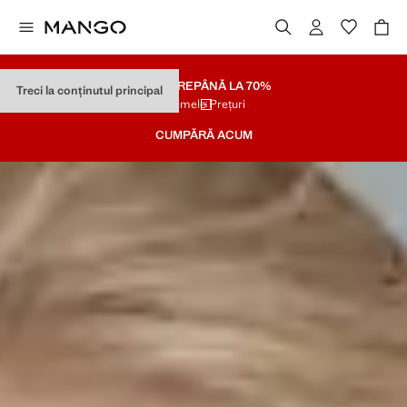
SOLDARE
PÂNĂ LA 70%
Treci la conținutul principal
Ultimele Prețuri
CUMPĂRĂ ACUM