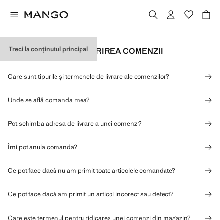
Treci la conținutul principal
EXPEDIEREA ȘI URMĂRIREA COMENZII
Care sunt tipurile și termenele de livrare ale comenzilor?
Unde se află comanda mea?
Pot schimba adresa de livrare a unei comenzi?
Îmi pot anula comanda?
Ce pot face dacă nu am primit toate articolele comandate?
Ce pot face dacă am primit un articol incorect sau defect?
Care este termenul pentru ridicarea unei comenzi din magazin?