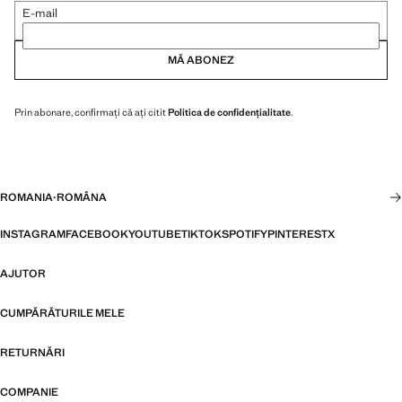
E-mail
MĂ ABONEZ
Prin abonare, confirmați că ați citit
Politica de confidențialitate
.
ROMANIA
·
ROMÂNA
INSTAGRAM
FACEBOOK
YOUTUBE
TIKTOK
SPOTIFY
PINTEREST
X
AJUTOR
CUMPĂRĂTURILE MELE
RETURNĂRI
COMPANIE