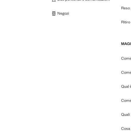
Reso g
Negozi
Ritiro
MAGG
Come 
Come 
Qual è
Come 
Quali 
Cosa p