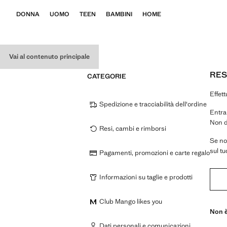
DONNA
UOMO
TEEN
BAMBINI
HOME
Vai al contenuto principale
RES
CATEGORIE
Effett
Spedizione e tracciabilità dell'ordine
Entra
Non di
Resi, cambi e rimborsi
Se no
sul tu
Pagamenti, promozioni e carte regalo
Informazioni su taglie e prodotti
Club Mango likes you
Non è
Dati personali e comunicazioni