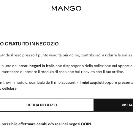
O GRATUITO IN NEGOZIO
uando il reso presso il punto vendita più vicino, contribuisci a ridurre le emiss
 in uno dei nostri
negozi in Italia
che dispongono della collezione cui appartiene
menticare di portare il modulo di reso che hai ricevuto con il tuo ordine.
n trovi il modulo, scaricalo da Il mio account >
I miei acquisti
oppure presenta i
o cellulare.
CERCA NEGOZIO
VISUAL
 possibile effettuare cambi e/o resi nei negozi COIN.