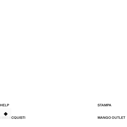
HELP
STAMPA
TANT
I MIEI ACQUISTI
MANGO OUTLET