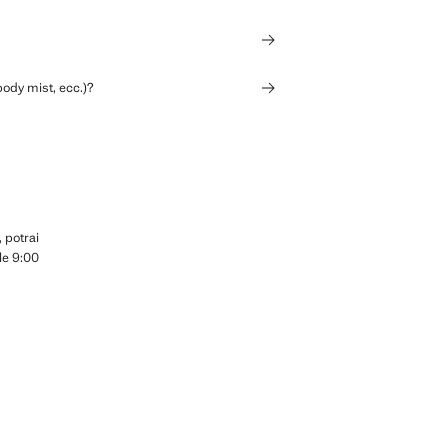
body mist, ecc.)?
 potrai
le 9:00