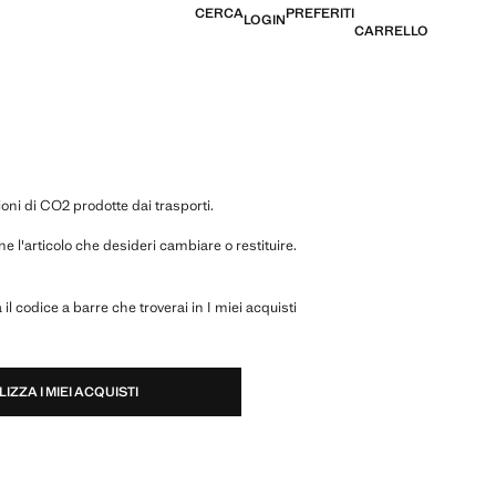
CERCA
PREFERITI
LOGIN
CARRELLO
ioni di CO2 prodotte dai trasporti.
 l'articolo che desideri cambiare o restituire.
l codice a barre che troverai in I miei acquisti
IZZA I MIEI ACQUISTI