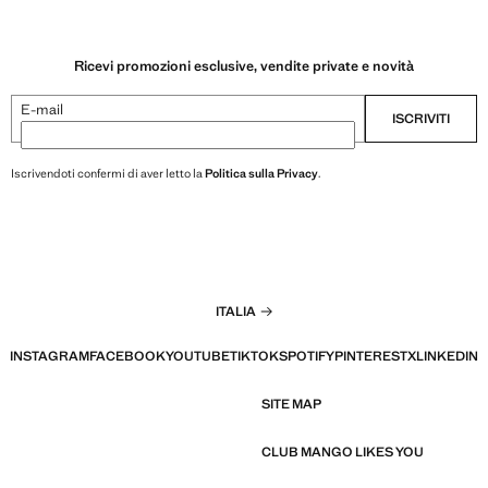
Ricevi promozioni esclusive, vendite private e novità
E-mail
ISCRIVITI
Iscrivendoti confermi di aver letto la
Politica sulla Privacy
.
ITALIA
INSTAGRAM
FACEBOOK
YOUTUBE
TIKTOK
SPOTIFY
PINTEREST
X
LINKEDIN
SITE MAP
CLUB MANGO LIKES YOU