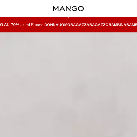
O AL -70%
Ultimi Ribassi
DONNA
UOMO
RAGAZZA
RAGAZZO
BAMBINA
BAMB