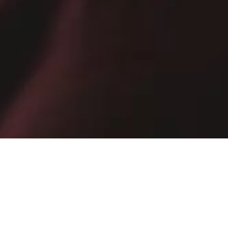
Ricevi promozioni esclusive, vendite private e novità
E-mail
ISCRIVITI