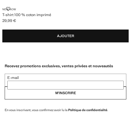
T-SHIRT 100 % COTON IMPRIMÉ
NEW NOW
T-shirt 100 % coton imprimé
29,99 €
Prix actuel [29,99 € ]
AJOUTER
Recevez promotions exclusives, ventes privées et nouveautés
E-mail
M’INSCRIRE
En vous inscrivant, vous confirmez avoir lu la
Politique de confidentialité
.