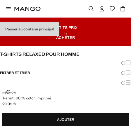
PETITS PRIX
Passer au contenu principal
ACHETER
T-SHIRTS RELAXED POUR HOMME
Chang
Aff
FILTRER ET TRIER
Aff
Af
T-SHIRT 100 % COTON IMPRIMÉ
NEW NOW
T-shirt 100 % coton imprimé
29,99 €
Prix actuel [29,99 € ]
AJOUTER