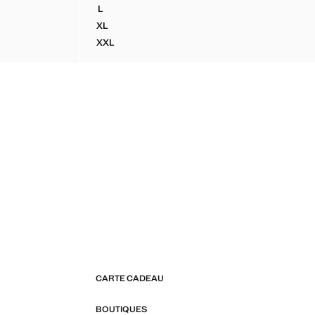
L
É
T-SHIRT 100 % COTON DÉTAIL BRODÉ
XL
MÉ
T-SHIRT 100 % COTON DÉTAIL BRODÉ
XXL
MÉ
T-SHIRT 100 % COTON DÉTAIL BRODÉ
CARTE CADEAU
BOUTIQUES