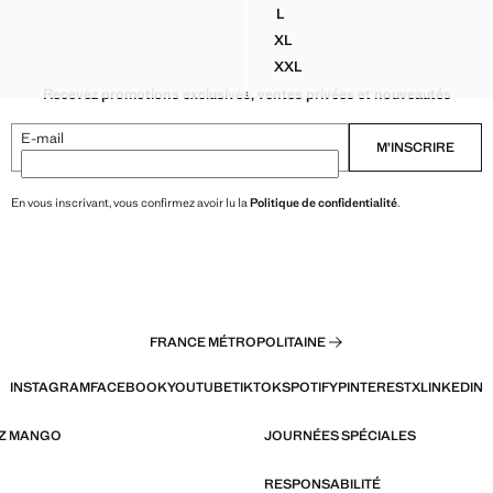
L
 % COTON MOTIF
T-SHIRT 100 % COTON IMPRIM
XL
 % COTON MOTIF
T-SHIRT 100 % COTON IMPRI
XXL
0 % COTON MOTIF
T-SHIRT 100 % COTON IMPRI
Recevez promotions exclusives, ventes privées et nouveautés
E-mail
M’INSCRIRE
En vous inscrivant, vous confirmez avoir lu la
Politique de confidentialité
.
FRANCE MÉTROPOLITAINE
INSTAGRAM
FACEBOOK
YOUTUBE
TIKTOK
SPOTIFY
PINTEREST
X
LINKEDIN
EZ MANGO
JOURNÉES SPÉCIALES
RESPONSABILITÉ