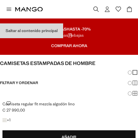
REBAJAS
HASTA -70%
Saltar al contenido principal
Últimas Rebajas
COMPRAR AHORA
CAMISETAS ESTAMPADAS DE HOMBRE
Cambi
Mos
FILTRAR Y ORDENAR
Mos
Mos
CAMISETA REGULAR FIT MEZCLA ALGODÓN LINO
Camiseta regular fit mezcla algodón lino
C 27 990,00
Precio actual [C 27 990,00 ]
+1 color
+
1
AÑADIR