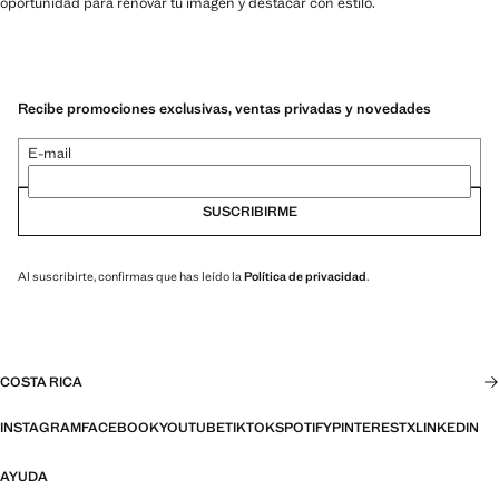
oportunidad para renovar tu imagen y destacar con estilo.
Recibe promociones exclusivas, ventas privadas y novedades
E-mail
SUSCRIBIRME
Al suscribirte, confirmas que has leído la
Política de privacidad
.
COSTA RICA
INSTAGRAM
FACEBOOK
YOUTUBE
TIKTOK
SPOTIFY
PINTEREST
X
LINKEDIN
AYUDA