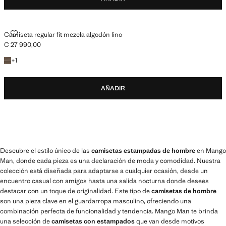
CAMISETA REGULAR FIT MEZCLA ALGODÓN LINO
Camiseta regular fit mezcla algodón lino
C 27 990,00
Precio actual [C 27 990,00 ]
+1 color
+
1
AÑADIR
Descubre el estilo único de las
camisetas estampadas de hombre
en Mango
Man, donde cada pieza es una declaración de moda y comodidad. Nuestra
colección está diseñada para adaptarse a cualquier ocasión, desde un
encuentro casual con amigos hasta una salida nocturna donde desees
destacar con un toque de originalidad. Este tipo de
camisetas de hombre
son una pieza clave en el guardarropa masculino, ofreciendo una
combinación perfecta de funcionalidad y tendencia. Mango Man te brinda
una selección de
camisetas con estampados
que van desde motivos