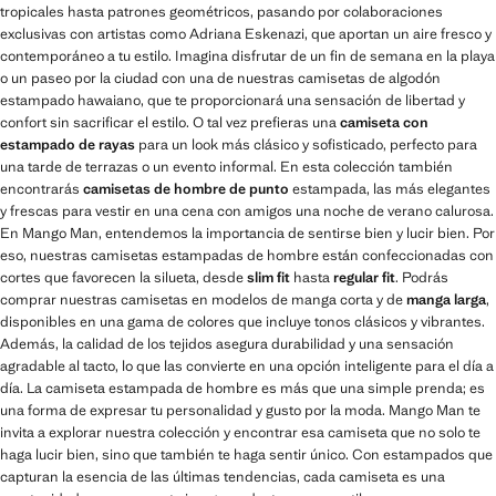
tropicales hasta patrones geométricos, pasando por colaboraciones
exclusivas con artistas como Adriana Eskenazi, que aportan un aire fresco y
contemporáneo a tu estilo. Imagina disfrutar de un fin de semana en la playa
o un paseo por la ciudad con una de nuestras camisetas de algodón
estampado hawaiano, que te proporcionará una sensación de libertad y
confort sin sacrificar el estilo. O tal vez prefieras una
camiseta con
estampado de rayas
para un look más clásico y sofisticado, perfecto para
una tarde de terrazas o un evento informal. En esta colección también
encontrarás
camisetas de hombre de punto
estampada, las más elegantes
y frescas para vestir en una cena con amigos una noche de verano calurosa.
En Mango Man, entendemos la importancia de sentirse bien y lucir bien. Por
eso, nuestras camisetas estampadas de hombre están confeccionadas con
cortes que favorecen la silueta, desde
slim fit
hasta
regular fit
. Podrás
comprar nuestras camisetas en modelos de manga corta y de
manga larga
,
disponibles en una gama de colores que incluye tonos clásicos y vibrantes.
Además, la calidad de los tejidos asegura durabilidad y una sensación
agradable al tacto, lo que las convierte en una opción inteligente para el día a
día. La camiseta estampada de hombre es más que una simple prenda; es
una forma de expresar tu personalidad y gusto por la moda. Mango Man te
invita a explorar nuestra colección y encontrar esa camiseta que no solo te
haga lucir bien, sino que también te haga sentir único. Con estampados que
capturan la esencia de las últimas tendencias, cada camiseta es una