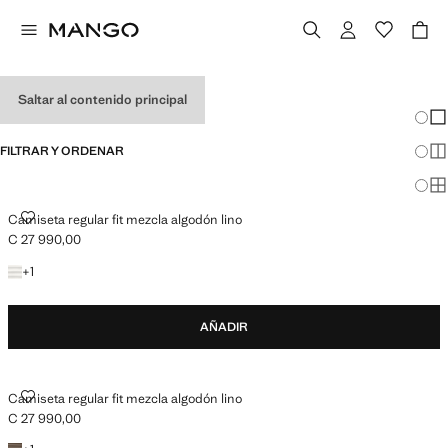
CAMISETAS DE HOMBRE
Saltar al contenido principal
Cambi
Mos
FILTRAR Y ORDENAR
Mos
Mos
CAMISETA REGULAR FIT MEZCLA ALGODÓN LINO
Camiseta regular fit mezcla algodón lino
C 27 990,00
Precio actual [C 27 990,00 ]
+1 color
+
1
AÑADIR
CAMISETA REGULAR FIT MEZCLA ALGODÓN LINO
Camiseta regular fit mezcla algodón lino
C 27 990,00
Precio actual [C 27 990,00 ]