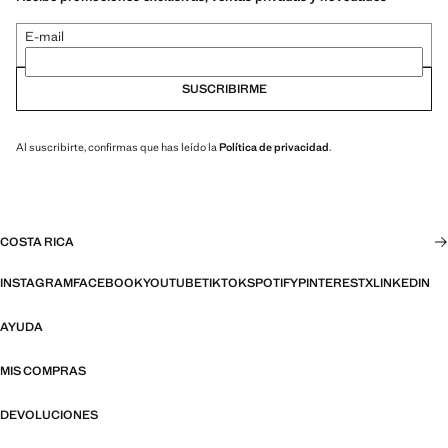
E-mail
SUSCRIBIRME
Al suscribirte, confirmas que has leído la
Política de privacidad
.
COSTA RICA
INSTAGRAM
FACEBOOK
YOUTUBE
TIKTOK
SPOTIFY
PINTEREST
X
LINKEDIN
AYUDA
MIS COMPRAS
DEVOLUCIONES