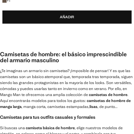
+1 color
+
1
AÑADIR
Camisetas de hombre: el básico imprescindible
del armario masculino
¿Te imaginas un armario sin camisetas? ¡Imposible de pensar! Y es que las
camisetas son un básico atemporal que, temporada tras temporada, siguen
siendo las grandes protagonistas en la mayoría de los looks. Son versátiles,
cómodas y puedes usarlas tanto en invierno como en verano. Por ello, en
Mango Man te ofrecemos una amplia colección de
camisetas de hombre
.
Aquí encontrarás modelos para todos los gustos:
camisetas de hombre de
manga larga
, manga corta, camisetas estampadas,
lisas
, de punto...
Camisetas para tus outfits casuales y formales
Si buscas una
camiseta básica de hombre
, elige nuestros modelos de
algodón, en colores como el blanco y el negro, y combínala con tus