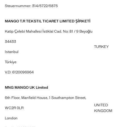
Steuernummer: 314/5722/5875
MANGO T.R TEKSTIL TICARET LIMITED ŞİRKETİ
Katip Çelebi Mahallesi İstiklal Cad. No: 81 / 9 Beyoğlu
34433
TURKEY
Istanbul
Türkiye
V.D: 6120096964
MNG MANGO UK Limited
6th Floor, Manfield House, 1 Southampton Street,
UNITED
WC2R 0LR
KINGDOM
London