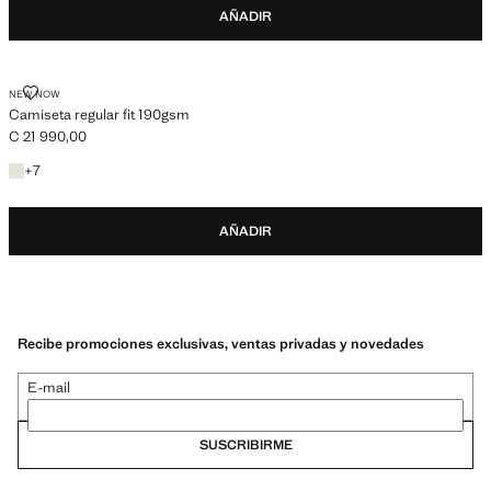
AÑADIR
CAMISETA REGULAR FIT 190GSM
NEW NOW
Camiseta regular fit 190gsm
C 21 990,00
Precio actual [C 21 990,00 ]
+1 colores
+
7
AÑADIR
Recibe promociones exclusivas, ventas privadas y novedades
E-mail
SUSCRIBIRME