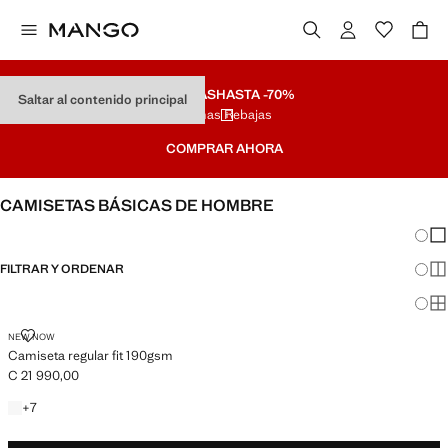
REBAJAS
HASTA -70%
Saltar al contenido principal
Últimas Rebajas
COMPRAR AHORA
CAMISETAS BÁSICAS DE HOMBRE
Cambi
Mos
FILTRAR Y ORDENAR
Mos
Mos
CAMISETA REGULAR FIT 190GSM
NEW NOW
Camiseta regular fit 190gsm
C 21 990,00
Precio actual [C 21 990,00 ]
+1 colores
+
7