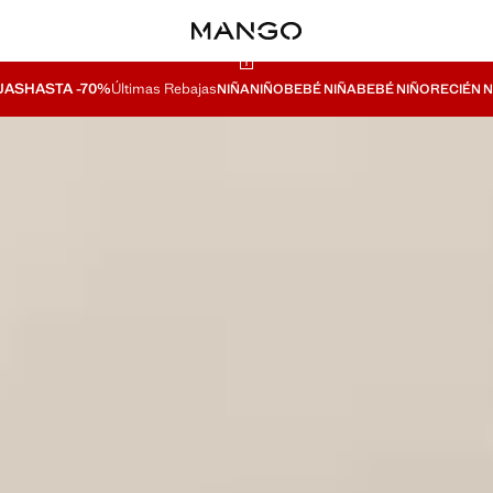
JAS
HASTA -70%
Últimas Rebajas
NIÑA
NIÑO
BEBÉ NIÑA
BEBÉ NIÑO
RECIÉN 