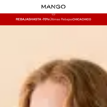
REBAJAS
HASTA -70%
Últimas Rebajas
CHICA
CHICO