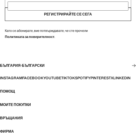
РЕГИСТРИРАЙТЕ СЕ СЕГА
Като се абонирате, вие потвърждавате, че сте прочели
Политиката за поверителност
.
БЪЛГАРИЯ
·
БЪЛГАРСКИ
INSTAGRAM
FACEBOOK
YOUTUBE
TIKTOK
SPOTIFY
PINTEREST
X
LINKEDIN
ПОМОЩ
МОИТЕ ПОКУПКИ
ВРЪЩАНИЯ
ФИРМА