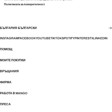
Политиката за поверителност
.
БЪЛГАРИЯ
·
БЪЛГАРСКИ
INSTAGRAM
FACEBOOK
YOUTUBE
TIKTOK
SPOTIFY
PINTEREST
X
LINKEDIN
ПОМОЩ
МОИТЕ ПОКУПКИ
ВРЪЩАНИЯ
ФИРМА
РАБОТА В MANGO
ПРЕСА