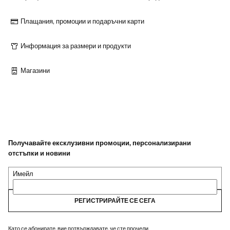
Плащания, промоции и подаръчни карти
Информация за размери и продукти
Магазини
Получавайте ексклузивни промоции, персонализирани
отстъпки и новини
Имейл
РЕГИСТРИРАЙТЕ СЕ СЕГА
Като се абонирате, вие потвърждавате, че сте прочели