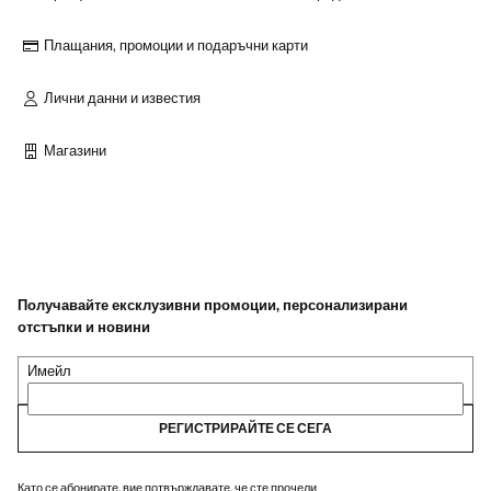
Плащания, промоции и подаръчни карти
Лични данни и известия
Магазини
Получавайте ексклузивни промоции, персонализирани
отстъпки и новини
Имейл
РЕГИСТРИРАЙТЕ СЕ СЕГА
Като се абонирате, вие потвърждавате, че сте прочели