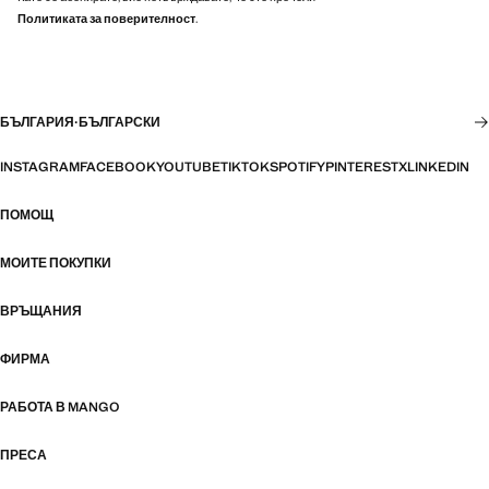
Политиката за поверителност
.
БЪЛГАРИЯ
·
БЪЛГАРСКИ
INSTAGRAM
FACEBOOK
YOUTUBE
TIKTOK
SPOTIFY
PINTEREST
X
LINKEDIN
ПОМОЩ
МОИТЕ ПОКУПКИ
ВРЪЩАНИЯ
ФИРМА
РАБОТА В MANGO
ПРЕСА