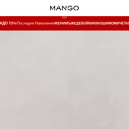
А
ДО 70%
Последни Намаления
ЖЕНИ
МЪЖЕ
ДЕВОЙКИ
ЮНОШИ
МОМИЧЕТА