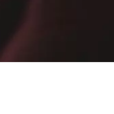
лучавайте ексклузивни промоции, персонализирани отстъпки и нов
Имейл
РЕГИСТРИРАЙТЕ СЕ СЕГА
Като се абонирате, вие потвърждавате, че сте прочели
Политиката за поверителност
.