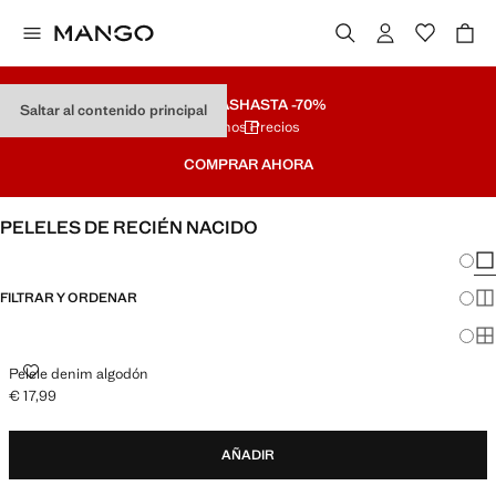
REBAJAS
HASTA -70%
Saltar al contenido principal
Últimos Precios
COMPRAR AHORA
PELELES DE RECIÉN NACIDO
Cambi
Mos
FILTRAR Y ORDENAR
Mos
Mos
PELELE DENIM ALGODÓN
Pelele denim algodón
€ 17,99
Precio actual [€ 17,99 ]
AÑADIR