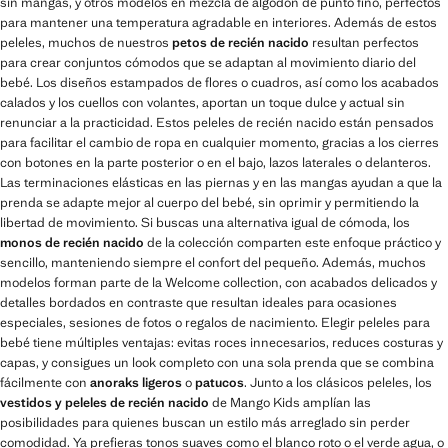
sin mangas, y otros modelos en mezcla de algodón de punto fino, perfectos
para mantener una temperatura agradable en interiores. Además de estos
peleles, muchos de nuestros
petos de recién nacido
resultan perfectos
para crear conjuntos cómodos que se adaptan al movimiento diario del
bebé. Los diseños estampados de flores o cuadros, así como los acabados
calados y los cuellos con volantes, aportan un toque dulce y actual sin
renunciar a la practicidad. Estos peleles de recién nacido están pensados
para facilitar el cambio de ropa en cualquier momento, gracias a los cierres
con botones en la parte posterior o en el bajo, lazos laterales o delanteros.
Las terminaciones elásticas en las piernas y en las mangas ayudan a que la
prenda se adapte mejor al cuerpo del bebé, sin oprimir y permitiendo la
libertad de movimiento. Si buscas una alternativa igual de cómoda, los
monos de recién nacido
de la colección comparten este enfoque práctico y
sencillo, manteniendo siempre el confort del pequeño. Además, muchos
modelos forman parte de la Welcome collection, con acabados delicados y
detalles bordados en contraste que resultan ideales para ocasiones
especiales, sesiones de fotos o regalos de nacimiento. Elegir peleles para
bebé tiene múltiples ventajas: evitas roces innecesarios, reduces costuras y
capas, y consigues un look completo con una sola prenda que se combina
fácilmente con
anoraks ligeros
o
patucos
. Junto a los clásicos peleles, los
vestidos y peleles de recién nacido
de Mango Kids amplían las
posibilidades para quienes buscan un estilo más arreglado sin perder
comodidad. Ya prefieras tonos suaves como el blanco roto o el verde agua, o