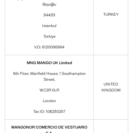
Beyoğlu
TURKEY
34433
Istanbul
Türkiye
V.D: 6120096964
MNG MANGO UK Limited
6th Floor, Manfield House, 1 Southampton
Street,
UNITED
WC2R 0LR
KINGDOM
London
Tax ID: 108230257
MANGONOR COMERCIO DE VESTUARIO