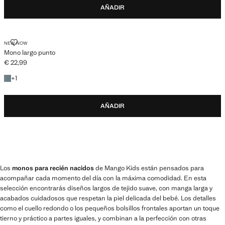
AÑADIR
MONO LARGO PUNTO
NEW NOW
Mono largo punto
€ 22,99
Precio actual [€ 22,99 ]
+1 color
+
1
AÑADIR
Los
monos para recién nacidos
de Mango Kids están pensados para
acompañar cada momento del día con la máxima comodidad. En esta
selección encontrarás diseños largos de tejido suave, con manga larga y
acabados cuidadosos que respetan la piel delicada del bebé. Los detalles
como el cuello redondo o los pequeños bolsillos frontales aportan un toque
tierno y práctico a partes iguales, y combinan a la perfección con otras