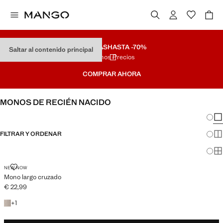
REBAJAS
HASTA -70%
Saltar al contenido principal
Últimos Precios
COMPRAR AHORA
MONOS DE RECIÉN NACIDO
Cambi
Mos
FILTRAR Y ORDENAR
Mos
Mos
MONO LARGO CRUZADO
NEW NOW
Mono largo cruzado
€ 22,99
Precio actual [€ 22,99 ]
+1 color
+
1