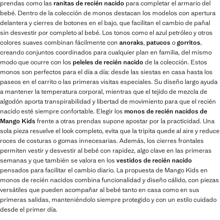
prendas como las
ranitas de recién nacido
para completar el armario del
bebé. Dentro de la colección de monos destacan los modelos con apertura
delantera y cierres de botones en el bajo, que facilitan el cambio de pañal
sin desvestir por completo al bebé. Los tonos como el azul petróleo y otros
colores suaves combinan fácilmente con
anoraks
,
patucos
o
gorritos
,
creando conjuntos coordinados para cualquier plan en familia, del mismo
modo que ocurre con los
peleles de recién nacido
de la colección. Estos
monos son perfectos para el día a día: desde las siestas en casa hasta los
paseos en el carrito o las primeras visitas especiales. Su diseño largo ayuda
a mantener la temperatura corporal, mientras que el tejido de mezcla de
algodón aporta transpirabilidad y libertad de movimiento para que el recién
nacido esté siempre confortable. Elegir los
monos de recién nacidos de
Mango Kids
frente a otras prendas supone apostar por la practicidad. Una
sola pieza resuelve el look completo, evita que la tripita quede al aire y reduce
roces de costuras o gomas innecesarias. Además, los cierres frontales
permiten vestir y desvestir al bebé con rapidez, algo clave en las primeras
semanas y que también se valora en los
vestidos de recién nacido
pensados para facilitar el cambio diario. La propuesta de Mango Kids en
monos de recién nacidos combina funcionalidad y diseño cálido, con piezas
versátiles que pueden acompañar al bebé tanto en casa como en sus
primeras salidas, manteniéndolo siempre protegido y con un estilo cuidado
desde el primer día.