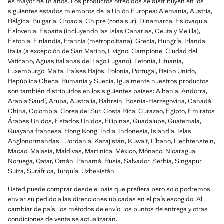
es mayor de 18 años. Los productos ofrecidos se distribuyen en los
siguientes estados miembros de la Unión Europea: Alemania, Austria,
Bélgica, Bulgaria, Croacia, Chipre (zona sur), Dinamarca, Eslovaquia,
Eslovenia, España (incluyendo las Islas Canarias, Ceuta y Melilla),
Estonia, Finlandia, Francia (metropolitana), Grecia, Hungría, Irlanda,
Italia (a excepción de San Marino, Livigno, Campione, Ciudad del
Vaticano, Aguas italianas del Lago Lugano), Letonia, Lituania,
Luxemburgo, Malta, Países Bajos, Polonia, Portugal, Reino Unido,
República Checa, Rumania y Suecia. Igualmente nuestros productos
son también distribuidos en los siguientes países: Albania, Andorra,
Arabia Saudí, Aruba, Australia, Bahrein, Bosnia-Herzegovina, Canadá,
China, Colombia, Corea del Sur, Costa Rica, Curazao, Egipto, Emiratos
Árabes Unidos, Estados Unidos, Filipinas, Guadalupe, Guatemala,
Guayana francesa, Hong Kong, India, Indonesia, Islandia, Islas
Anglonormandas, , Jordania, Kazajistán, Kuwait, Líbano, Liechtenstein,
Macao, Malasia, Maldivas, Martinica, México, Mónaco, Nicaragua,
Noruega, Qatar, Omán, Panamá, Rusia, Salvador, Serbia, Singapur,
Suiza, Suráfrica, Turquía, Uzbekistán.
Usted puede comprar desde el país que prefiera pero solo podremos
enviar su pedido a las direcciones ubicadas en el país escogido. Al
cambiar de país, los métodos de envío, los puntos de entrega y otras
condiciones de venta se actualizarán.