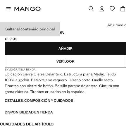
Selecciona un color
Azul medio
Saltar al contenido principal
PELELE DENIM ALGODÓN
€ 17,99
Precio actual [€ 17,99 ]
AÑADIR
VER LOOK
ENVÍO GRATIS A TIENDA
Ubicacion cierre Cierre Delantero. Estructura plana Medio. Tejido
100% algodón. Estilo tejano vaquero. Diseño corto. Cuello recto.
Tirantes con cierre de botón. Bolsillo parche delantero. Cintura con
goma elástica. Tirantes cruzados en la espalda
DETALLES, COMPOSICIÓN Y CUIDADOS
DISPONIBILIDAD EN TIENDA
CUALIDADES DEL ARTÍCULO