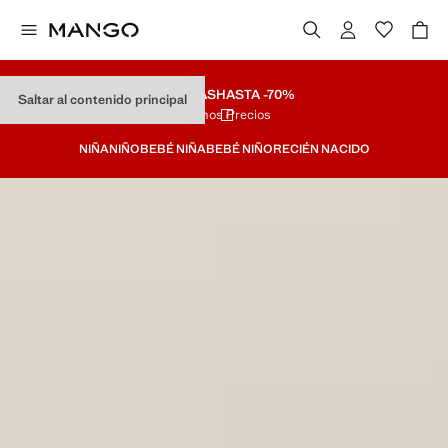
REBAJAS
HASTA -70%
Saltar al contenido principal
Últimos Precios
NIÑA
NIÑO
BEBÉ NIÑA
BEBÉ NIÑO
RECIÉN NACIDO