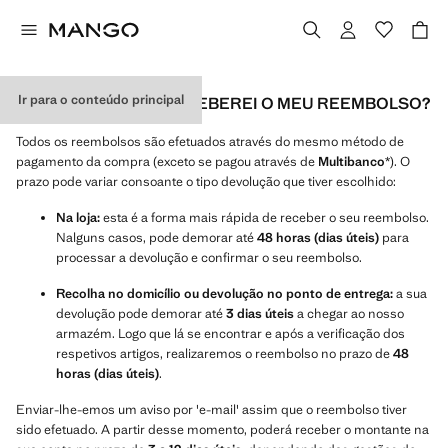
Ir para o conteúdo principal
COMO E QUANDO RECEBEREI O MEU REEMBOLSO?
Todos os reembolsos são efetuados através do mesmo método de
pagamento da compra (exceto se pagou através de
Multibanco
*). O
prazo pode variar consoante o tipo devolução que tiver escolhido:
Na loja:
esta é a forma mais rápida de receber o seu reembolso.
Nalguns casos, pode demorar até
48 horas (dias úteis)
para
processar a devolução e confirmar o seu reembolso.
Recolha no domicílio ou devolução no ponto de entrega:
a sua
devolução pode demorar até
3 dias úteis
a chegar ao nosso
armazém. Logo que lá se encontrar e após a verificação dos
respetivos artigos, realizaremos o reembolso no prazo de
48
horas (dias úteis)
.
Enviar-lhe-emos um aviso por 'e-mail' assim que o reembolso tiver
sido efetuado. A partir desse momento, poderá receber o montante na