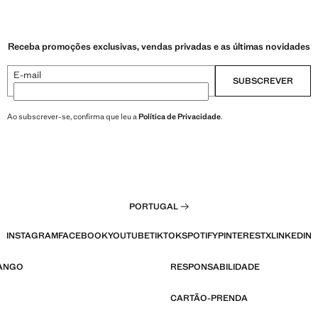
Receba promoções exclusivas, vendas privadas e as últimas novidades
E-mail
SUBSCREVER
Ao subscrever-se, confirma que leu a
Política de Privacidade
.
PORTUGAL
INSTAGRAM
FACEBOOK
YOUTUBE
TIKTOK
SPOTIFY
PINTEREST
X
LINKEDIN
MANGO
RESPONSABILIDADE
CARTÃO-PRENDA