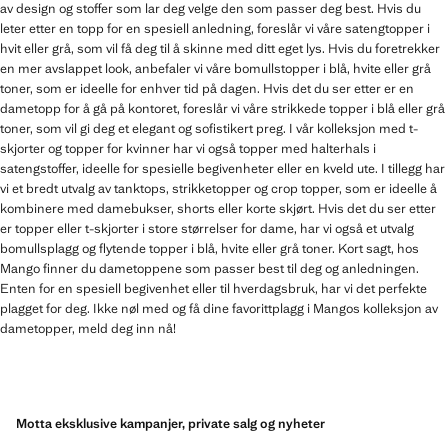
av design og stoffer som lar deg velge den som passer deg best. Hvis du
leter etter en topp for en spesiell anledning, foreslår vi våre satengtopper i
hvit eller grå, som vil få deg til å skinne med ditt eget lys. Hvis du foretrekker
en mer avslappet look, anbefaler vi våre bomullstopper i blå, hvite eller grå
toner, som er ideelle for enhver tid på dagen. Hvis det du ser etter er en
dametopp for å gå på kontoret, foreslår vi våre strikkede topper i blå eller grå
toner, som vil gi deg et elegant og sofistikert preg. I vår kolleksjon med t-
skjorter og topper for kvinner har vi også topper med halterhals i
satengstoffer, ideelle for spesielle begivenheter eller en kveld ute. I tillegg har
vi et bredt utvalg av tanktops, strikketopper og crop topper, som er ideelle å
kombinere med damebukser, shorts eller korte skjørt. Hvis det du ser etter
er topper eller t-skjorter i store størrelser for dame, har vi også et utvalg
bomullsplagg og flytende topper i blå, hvite eller grå toner. Kort sagt, hos
Mango finner du dametoppene som passer best til deg og anledningen.
Enten for en spesiell begivenhet eller til hverdagsbruk, har vi det perfekte
plagget for deg. Ikke nøl med og få dine favorittplagg i Mangos kolleksjon av
dametopper, meld deg inn nå!
Motta eksklusive kampanjer, private salg og nyheter