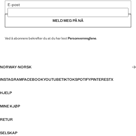
E-post
MELD MEG PÅ NÅ
Ved å abonnere bekrefter du at du har lest
Personvernreglene
.
NORWAY
·
NORSK
INSTAGRAM
FACEBOOK
YOUTUBE
TIKTOK
SPOTIFY
PINTEREST
X
HJELP
MINE KJØP
RETUR
SELSKAP