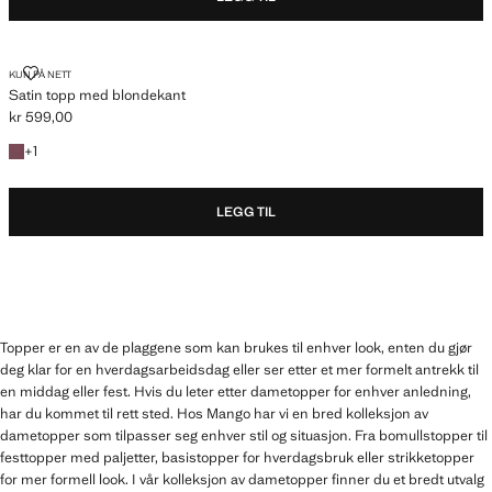
SATIN TOPP MED BLONDEKANT
KUN PÅ NETT
Satin topp med blondekant
kr 599,00
Gjeldende pris [kr 599,00 ]
+1 farge
+
1
LEGG TIL
Topper er en av de plaggene som kan brukes til enhver look, enten du gjør
deg klar for en hverdagsarbeidsdag eller ser etter et mer formelt antrekk til
en middag eller fest. Hvis du leter etter dametopper for enhver anledning,
har du kommet til rett sted. Hos Mango har vi en bred kolleksjon av
dametopper som tilpasser seg enhver stil og situasjon. Fra bomullstopper til
festtopper med paljetter, basistopper for hverdagsbruk eller strikketopper
for mer formell look. I vår kolleksjon av dametopper finner du et bredt utvalg