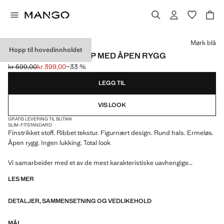
Velg en farge
Mørk blå
Hopp til hovedinnholdet
RIBBESTRIKKET TOPP MED ÅPEN RYGG
kr 599,00
kr 399,00
−33 %
Første pris strøket [kr 599,00 ]
Gjeldende pris [kr 399,00 ]
LEGG TIL
VIS LOOK
GRATIS LEVERING TIL BUTIKK
SLIM-FIT
STANDARD
Finstrikket stoff. Ribbet tekstur. Figurnært design. Rund hals. Ermeløs.
Åpen rygg. Ingen lukking. Total look
Vi samarbeider med et av de mest karakteristiske uavhengige
amerikanske merkene for å skape en sommerkolleksjon med dristig
LES MER
energi, der det praktiske og det estetiske lever i balanse. ECKHAUS
LATTA x MANGO presenterer lette silhuetter, med fokus på lag-på-lag
DETALJER, SAMMENSETNING OG VEDLIKEHOLD
og et konseptuelt perspektiv, som omfavner personlig uttrykk både i
hverdagen i urbane omgivelser og ved mer spesielle anledninger.
MÅL