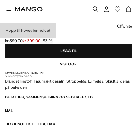
Velg en farge
Offwhite
Hopp til hovedinnholdet
BANDEU-TOPP I LIN
kr 599,00
kr 399,00
−33 %
Første pris strøket [kr 599,00 ]
Gjeldende pris [kr 399,00 ]
LEGG TIL
VIS LOOK
GRATIS LEVERING TIL BUTIKK
SLIM-FIT
STANDARD
Blandet linstoff. Figurnært design. Stroppeløs. Ermeløs. Skjult glidelås
på baksiden
DETALJER, SAMMENSETNING OG VEDLIKEHOLD
MÅL
TILGJENGELIGHET I BUTIKK