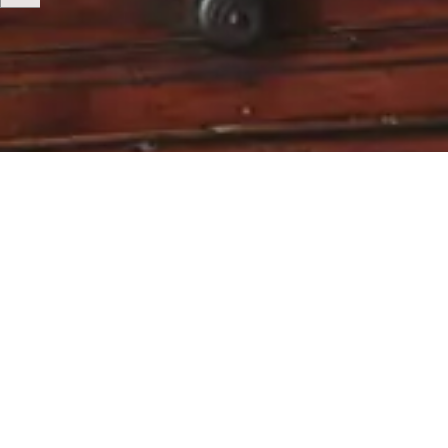
Motta eksklusive kampanjer, private salg og nyheter
E-post
MELD MEG PÅ NÅ