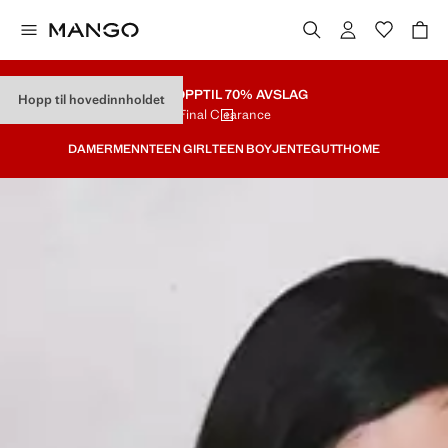
SALG
OPPTIL 70% AVSLAG
Hopp til hovedinnholdet
Final Clearance
DAMER
MENN
TEEN GIRL
TEEN BOY
JENTE
GUTT
HOME