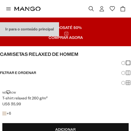
SALDOS
ATÉ 50%
Ir para o conteúdo principal
COMPRAR AGORA
CAMISETAS RELAXED DE HOMEM
Mudar
Mos
FILTRAR E ORDENAR
Mos
Mo
T-SHIRT RELAXED FIT 260 G/M²
NEW NOW
T-shirt relaxed fit 260 g/m²
US$ 35,99
Preço atual [US$ 35,99 ]
+6 cores
+
6
ADICIONAR