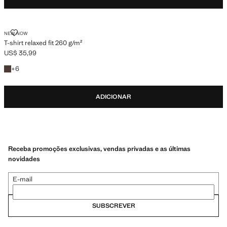
T-SHIRT RELAXED FIT 260 G/M²
NEW NOW
T-shirt relaxed fit 260 g/m²
US$ 35,99
Preço atual [US$ 35,99 ]
+6 cores
+
6
ADICIONAR
Receba promoções exclusivas, vendas privadas e as últimas
novidades
E-mail
SUBSCREVER