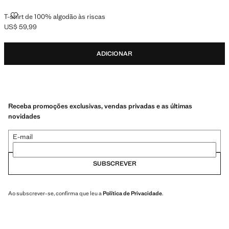
T-SHIRT DE 100% ALGODÃO ÀS RISCAS
T-shirt de 100% algodão às riscas
US$ 59,99
Preço atual [US$ 59,99 ]
ADICIONAR
Receba promoções exclusivas, vendas privadas e as últimas
novidades
E-mail
SUBSCREVER
Ao subscrever-se, confirma que leu a
Política de Privacidade
.