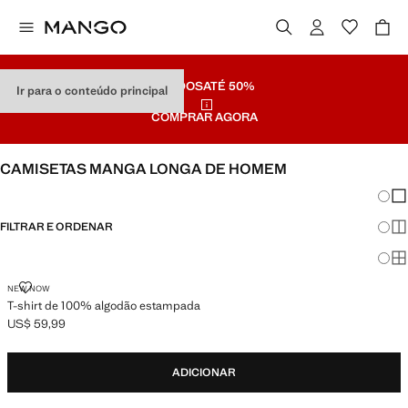
SALDOS
ATÉ 50%
Ir para o conteúdo principal
COMPRAR AGORA
CAMISETAS MANGA LONGA DE HOMEM
Mudar
Mos
FILTRAR E ORDENAR
Mos
Mo
T-SHIRT DE 100% ALGODÃO ESTAMPADA
NEW NOW
T-shirt de 100% algodão estampada
US$ 59,99
Preço atual [US$ 59,99 ]
ADICIONAR