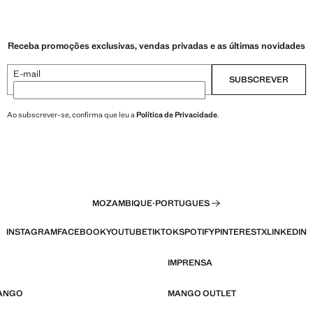
Receba promoções exclusivas, vendas privadas e as últimas novidades
E-mail
SUBSCREVER
Ao subscrever-se, confirma que leu a
Política de Privacidade
.
MOZAMBIQUE
·
PORTUGUES
INSTAGRAM
FACEBOOK
YOUTUBE
TIKTOK
SPOTIFY
PINTEREST
X
LINKEDIN
IMPRENSA
MANGO
MANGO OUTLET