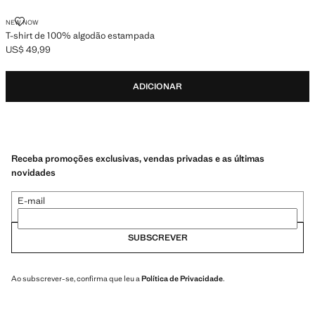
T-SHIRT DE 100% ALGODÃO ESTAMPADA
NEW NOW
T-shirt de 100% algodão estampada
US$ 49,99
Preço atual [US$ 49,99 ]
ADICIONAR
Receba promoções exclusivas, vendas privadas e as últimas
novidades
E-mail
SUBSCREVER
Ao subscrever-se, confirma que leu a
Política de Privacidade
.