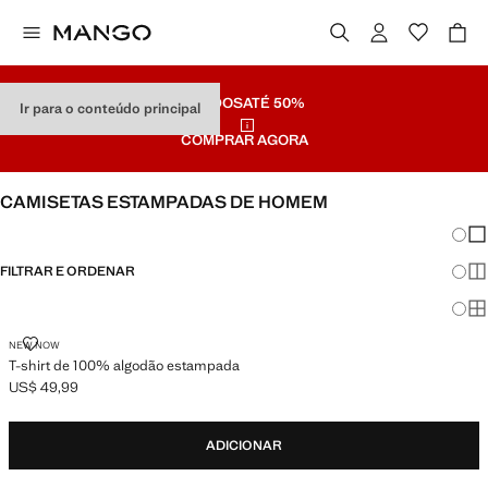
SALDOS
ATÉ 50%
Ir para o conteúdo principal
COMPRAR AGORA
CAMISETAS ESTAMPADAS DE HOMEM
Mudar
Mos
FILTRAR E ORDENAR
Mos
Mo
T-SHIRT DE 100% ALGODÃO ESTAMPADA
NEW NOW
T-shirt de 100% algodão estampada
US$ 49,99
Preço atual [US$ 49,99 ]
ADICIONAR