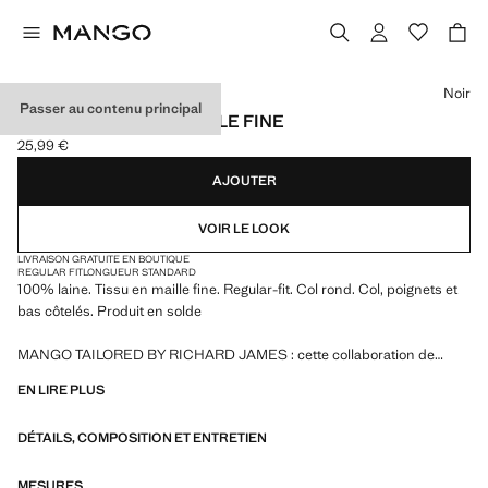
Choisissez une couleur
Noir
Passer au contenu principal
PULL 100 % LAINE MAILLE FINE
25,99 €
Prix actuel [25,99 € ]
AJOUTER
VOIR LE LOOK
LIVRAISON GRATUITE EN BOUTIQUE
REGULAR FIT
LONGUEUR STANDARD
100% laine. Tissu en maille fine. Regular-fit. Col rond. Col, poignets et
bas côtelés. Produit en solde
MANGO TAILORED BY RICHARD JAMES : cette collaboration de
design fusionne la sophistication et l'esprit audacieux de Richard
EN LIRE PLUS
James avec l'essence contemporaine de Mango. Le résultat est une
collection de vêtements de tailleur élégants et accessibles, centrée sur
DÉTAILS, COMPOSITION ET ENTRETIEN
la réinterprétation des imprimés et motifs de Richard James avec des
silhouettes plus définies, des contrastes de couleurs et des tissus de
haute qualité.
MESURES