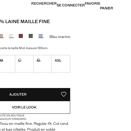
RECHERCHER
FAVORIS
SE CONNECTER
PANIER
 % LAINE MAILLE FINE
25,99 € ]
ne couleur
Bleu marine
orte la taille M et mesure 190cm.
M
L
XL
XXL
Non disponible. Je le veux !
Non disponible. Je le veux !
TÉS !
LE. JE LE VEUX !
AJOUTER
AJOUTER AUX FAVORIS
VOIR LE LOOK
TUITE EN BOUTIQUE
NGUEUR STANDARD
issu en maille fine. Regular-fit. Col rond.
s et bas côtelés. Produit en solde