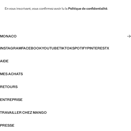
En vous inscrivant, vous confirmez avoir lu la
Politique de confidentialité
.
MONACO
INSTAGRAM
FACEBOOK
YOUTUBE
TIKTOK
SPOTIFY
PINTEREST
X
AIDE
MES ACHATS
RETOURS
ENTREPRISE
TRAVAILLER CHEZ MANGO
PRESSE