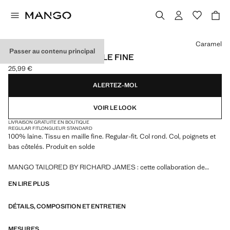
Choisissez une couleur
Caramel
Passer au contenu principal
PULL 100 % LAINE MAILLE FINE
25,99 €
Prix actuel [25,99 € ]
ALERTEZ-MOI.
VOIR LE LOOK
LIVRAISON GRATUITE EN BOUTIQUE
REGULAR FIT
LONGUEUR STANDARD
100% laine. Tissu en maille fine. Regular-fit. Col rond. Col, poignets et
bas côtelés. Produit en solde
MANGO TAILORED BY RICHARD JAMES : cette collaboration de
design fusionne la sophistication et l'esprit audacieux de Richard
EN LIRE PLUS
James avec l'essence contemporaine de Mango. Le résultat est une
collection de vêtements de tailleur élégants et accessibles, centrée sur
DÉTAILS, COMPOSITION ET ENTRETIEN
la réinterprétation des imprimés et motifs de Richard James avec des
silhouettes plus définies, des contrastes de couleurs et des tissus de
haute qualité.
MESURES