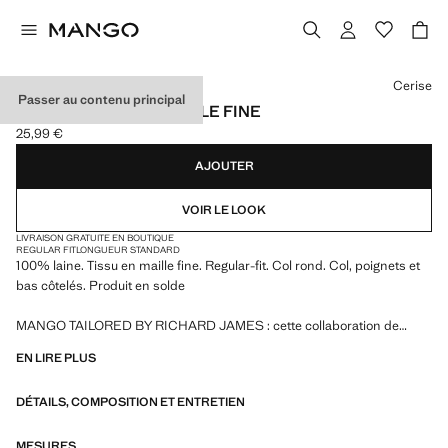
Choisissez une couleur
Cerise
Passer au contenu principal
PULL 100 % LAINE MAILLE FINE
25,99 €
Prix actuel [25,99 € ]
AJOUTER
VOIR LE LOOK
LIVRAISON GRATUITE EN BOUTIQUE
REGULAR FIT
LONGUEUR STANDARD
100% laine. Tissu en maille fine. Regular-fit. Col rond. Col, poignets et
bas côtelés. Produit en solde
MANGO TAILORED BY RICHARD JAMES : cette collaboration de
design fusionne la sophistication et l'esprit audacieux de Richard
EN LIRE PLUS
James avec l'essence contemporaine de Mango. Le résultat est une
collection de vêtements de tailleur élégants et accessibles, centrée sur
DÉTAILS, COMPOSITION ET ENTRETIEN
la réinterprétation des imprimés et motifs de Richard James avec des
silhouettes plus définies, des contrastes de couleurs et des tissus de
haute qualité.
MESURES