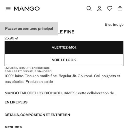
Choisissez une couleur
Bleu indigo
Passer au contenu principal
PULL 100 % LAINE MAILLE FINE
25,99 €
Prix actuel [25,99 € ]
ALERTEZ-MOI.
VOIR LE LOOK
LIVRAISON GRATUITE EN BOUTIQUE
REGULAR FIT
LONGUEUR STANDARD
100% laine. Tissu en maille fine. Regular-fit. Col rond. Col, poignets et
bas côtelés. Produit en solde
MANGO TAILORED BY RICHARD JAMES : cette collaboration de
design fusionne la sophistication et l'esprit audacieux de Richard
EN LIRE PLUS
James avec l'essence contemporaine de Mango. Le résultat est une
collection de vêtements de tailleur élégants et accessibles, centrée sur
DÉTAILS, COMPOSITION ET ENTRETIEN
la réinterprétation des imprimés et motifs de Richard James avec des
silhouettes plus définies, des contrastes de couleurs et des tissus de
haute qualité.
MESURES