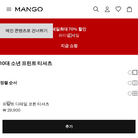
세일
최대 70% 할인
메인 콘텐츠로 건너뛰기
파이널 세일
지금 쇼핑
10대 소년 프린트 티셔츠
그리드
일
정렬 순서
더
전
프린트 디테일 코튼 티셔츠
프린트 디테일 코튼 티셔츠
￦ 29,900
현재 가격 [￦ 29,900 ]
추가