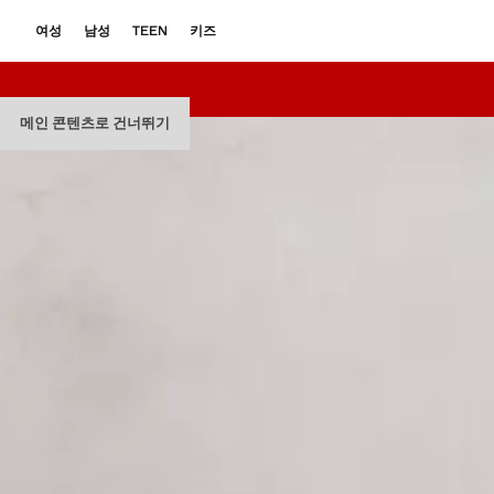
여성
남성
TEEN
키즈
메인 콘텐츠로 건너뛰기